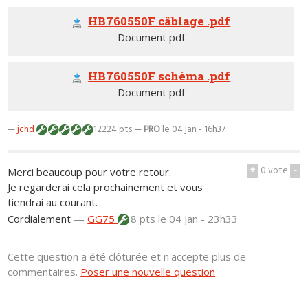
HB760550F câblage .pdf
Document pdf
HB760550F schéma .pdf
Document pdf
—
jchd
12224 pts —
PRO
le 04 jan - 16h37
+
0
vote
-
Merci beaucoup pour votre retour.
Je regarderai cela prochainement et vous
tiendrai au courant.
Cordialement
—
GG75
8 pts
le 04 jan - 23h33
Cette question a été clôturée et n'accepte plus de
commentaires.
Poser une nouvelle question