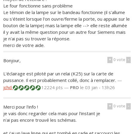
Le four fonctionne sans problème
Le témoin de la lampe sur le bandeau fonctionne (il s'allume
ou s'éteint lorsque l'on ouvre/ferme la porte, ou appuie sur le
bouton de la lampe) mais la lampe elle --> elle reste allumée
il y avait la même question pour un autre four Siemens mais
je n'ai pas su trouver la réponse.
merci de votre aide.
+
0
vote
-
Bonjour,
L'éclairage est piloté par un relai (K25) sur la carte de
puissance. Il est probablement collé, donc à remplacer.
—
jchd
12224 pts —
PRO
le 03 jan - 13h26
+
0
vote
-
Merci pour l'info !
je vais donc regarder cela mais pour l'instant je
n'ai pas encore trouvé les schémas.
et j'ai un lave linge qui est tombé en rade et raccourci les