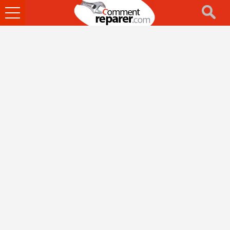
Ouvrir
le
menu