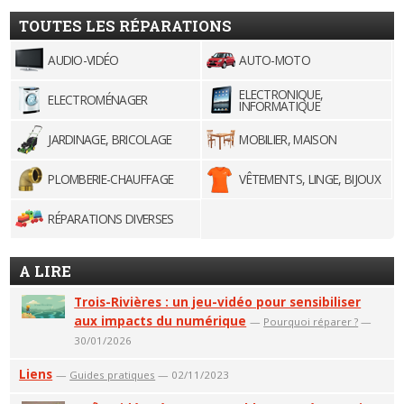
TOUTES LES RÉPARATIONS
AUDIO-VIDÉO
AUTO-MOTO
ELECTRONIQUE,
ELECTROMÉNAGER
INFORMATIQUE
JARDINAGE, BRICOLAGE
MOBILIER, MAISON
PLOMBERIE-CHAUFFAGE
VÊTEMENTS, LINGE, BIJOUX
RÉPARATIONS DIVERSES
A LIRE
Trois-Rivières : un jeu-vidéo pour sensibiliser
aux impacts du numérique
—
Pourquoi réparer ?
—
30/01/2026
Liens
—
Guides pratiques
— 02/11/2023