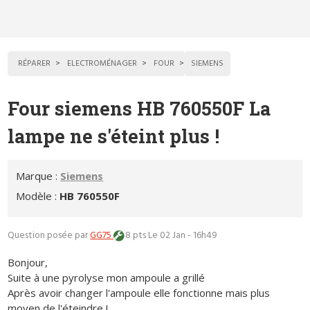
RÉPARER
ELECTROMÉNAGER
FOUR
SIEMENS
Four siemens HB 760550F La
lampe ne s'éteint plus !
Marque :
Siemens
Modèle :
HB 760550F
Question posée par
GG75
8 pts
Le 02 Jan - 16h49
Bonjour,
Suite à une pyrolyse mon ampoule a grillé
Après avoir changer l'ampoule elle fonctionne mais plus
moyen de l'éteindre !