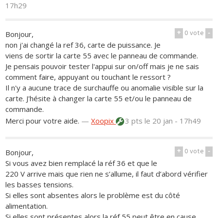
17h29
+
0
vote
-
Bonjour,
non j'ai changé la ref 36, carte de puissance. Je
viens de sortir la carte 55 avec le panneau de commande.
Je pensais pouvoir tester l'appui sur on/off mais je ne sais
comment faire, appuyant ou touchant le ressort ?
Il n'y a aucune trace de surchauffe ou anomalie visible sur la
carte. J'hésite à changer la carte 55 et/ou le panneau de
commande.
Merci pour votre aide.
—
Xoopix
3 pts
le 20 jan - 17h49
+
0
vote
-
Bonjour,
Si vous avez bien remplacé la réf 36 et que le
220 V arrive mais que rien ne s’allume, il faut d’abord vérifier
les basses tensions.
Si elles sont absentes alors le problème est du côté
alimentation.
Si elles sont présentes alors la réf 55 peut être en cause.