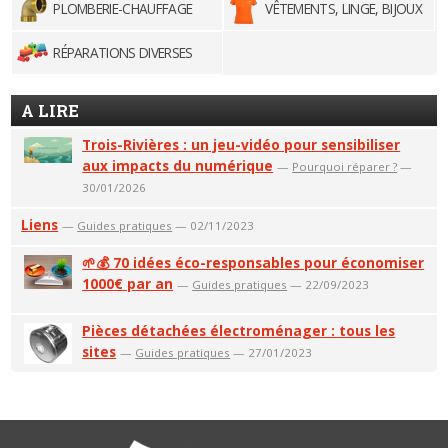
PLOMBERIE-CHAUFFAGE
VÊTEMENTS, LINGE, BIJOUX
RÉPARATIONS DIVERSES
A LIRE
Trois-Rivières : un jeu-vidéo pour sensibiliser
aux impacts du numérique
—
Pourquoi réparer ?
—
30/01/2026
Liens
—
Guides pratiques
— 02/11/2023
🌱💰 70 idées éco-responsables pour économiser
1000€ par an
—
Guides pratiques
— 22/09/2023
Pièces détachées électroménager : tous les
sites
—
Guides pratiques
— 27/01/2023