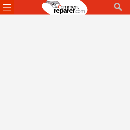
Ouvrir
le
menu