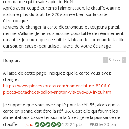
commande qui faisait sapin de Noël.
Après avoir coupé et remis l'alimentation, le chauffe-eau ne
s'allume plus du tout. Le 220V arrive bien sur la carte
électronique.
Je viens de changer la carte électronique et toujours pareil,
rien ne s'allume. Je ne vois aucune possibilité de réarmement
ou autre. Je doute que ce soit le tableau de commande tactile
qui soit en cause (peu utilisé). Merci de votre éclairage.
+
0
vote
-
Bonjour,
A l'aide de cette page, indiquez quelle carte vous avez
changé :
https://www.piecesxpress.com/nomenclature-8306-0-
pieces-detachees-ballon-ariston-vls-evo-80-fr-eu.htm
Je suppose que vous avez opté pour la réf. 55, alors que la
carte en panne doit être la réf. 36. C'est elle qui fournit les
alimentations basse tension à la 55 et gère la puissance de
chauffe.
—
jchd
12224 pts —
PRO
le 20 jan -