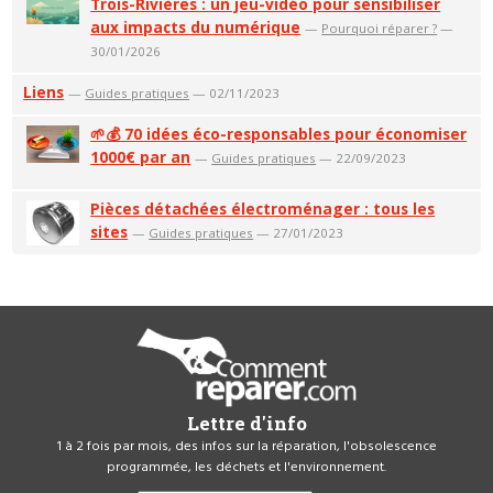
Trois-Rivières : un jeu-vidéo pour sensibiliser
aux impacts du numérique
—
Pourquoi réparer ?
—
30/01/2026
Liens
—
Guides pratiques
— 02/11/2023
🌱💰 70 idées éco-responsables pour économiser
1000€ par an
—
Guides pratiques
— 22/09/2023
Pièces détachées électroménager : tous les
sites
—
Guides pratiques
— 27/01/2023
Lettre d'info
1 à 2 fois par mois, des infos sur la réparation, l'obsolescence
programmée, les déchets et l'environnement.