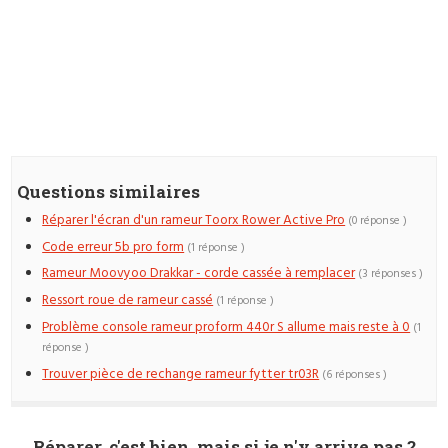
Questions similaires
Réparer l'écran d'un rameur Toorx Rower Active Pro
(0 réponse )
Code erreur 5b pro form
(1 réponse )
Rameur Moovyoo Drakkar - corde cassée à remplacer
(3 réponses )
Ressort roue de rameur cassé
(1 réponse )
Problème console rameur proform 440r S allume mais reste à 0
(1
réponse )
Trouver pièce de rechange rameur fytter tr03R
(6 réponses )
Réparer, c'est bien, mais si je n'y arrive pas ?