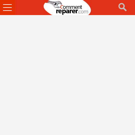
Ouvrir
le
menu