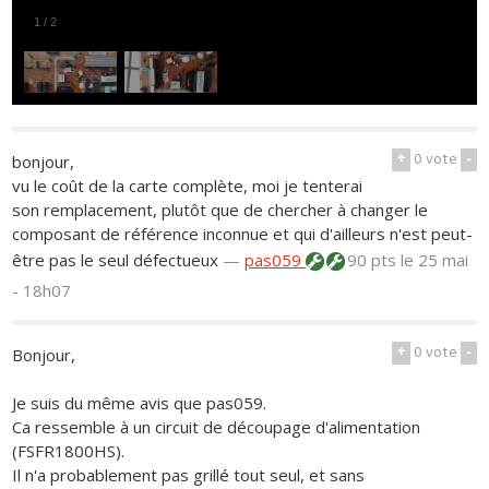
1
/
2
+
0
vote
-
bonjour,
vu le coût de la carte complète, moi je tenterai
son remplacement, plutôt que de chercher à changer le
composant de référence inconnue et qui d'ailleurs n'est peut-
être pas le seul défectueux
—
pas059
90 pts
le 25 mai
- 18h07
+
0
vote
-
Bonjour,
Je suis du même avis que pas059.
Ca ressemble à un circuit de découpage d'alimentation
(FSFR1800HS).
Il n'a probablement pas grillé tout seul, et sans