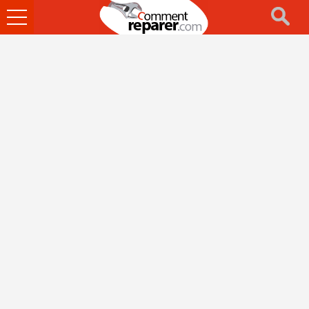
Ouvrir
le
menu