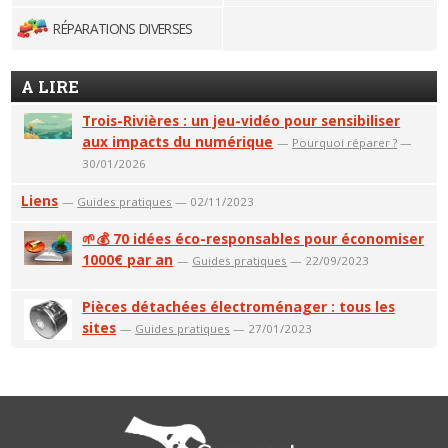
RÉPARATIONS DIVERSES
A LIRE
Trois-Rivières : un jeu-vidéo pour sensibiliser
aux impacts du numérique
—
Pourquoi réparer ?
—
30/01/2026
Liens
—
Guides pratiques
— 02/11/2023
🌱💰 70 idées éco-responsables pour économiser
1000€ par an
—
Guides pratiques
— 22/09/2023
Pièces détachées électroménager : tous les
sites
—
Guides pratiques
— 27/01/2023