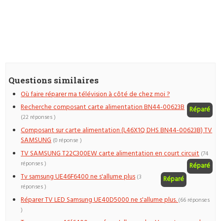
Questions similaires
Où faire réparer ma télévision à côté de chez moi ?
Recherche composant carte alimentation BN44-00623B
Réparé
(22 réponses )
Composant sur carte alimentation (L46X1Q DHS BN44-00623B) TV
SAMSUNG
(0 réponse )
TV SAMSUNG T22C300EW carte alimentation en court circuit
(74
réponses )
Réparé
Tv samsung UE46F6400 ne s'allume plus
(3
Réparé
réponses )
Réparer TV LED Samsung UE40D5000 ne s'allume plus.
(66 réponses
)