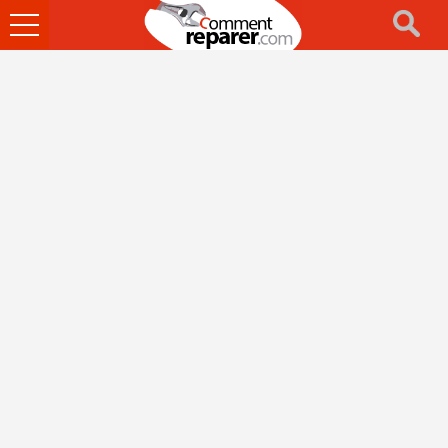
Ouvrir
le
menu