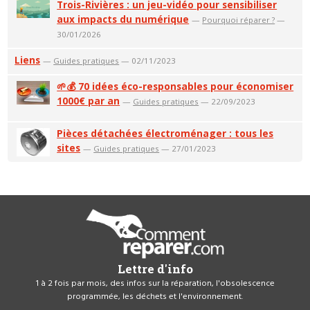
Trois-Rivières : un jeu-vidéo pour sensibiliser
aux impacts du numérique
—
Pourquoi réparer ?
—
30/01/2026
Liens
—
Guides pratiques
— 02/11/2023
🌱💰 70 idées éco-responsables pour économiser
1000€ par an
—
Guides pratiques
— 22/09/2023
Pièces détachées électroménager : tous les
sites
—
Guides pratiques
— 27/01/2023
Lettre d'info
1 à 2 fois par mois, des infos sur la réparation, l'obsolescence
programmée, les déchets et l'environnement.