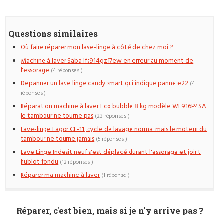
Questions similaires
Où faire réparer mon lave-linge à côté de chez moi ?
Machine à laver Saba lfs914gz17ew en erreur au moment de
l'essorage
(4 réponses )
Depanner un lave linge candy smart qui indique panne e22
(4
réponses )
Réparation machine à laver Eco bubble 8 kg modèle WF916P4SA
le tambour ne tourne pas
(23 réponses )
Lave-linge Fagor CL-11, cycle de lavage normal mais le moteur du
tambour ne tourne jamais
(5 réponses )
Lave Linge Indesit neuf s'est déplacé durant l'essorage et joint
hublot fondu
(12 réponses )
Réparer ma machine à laver
(1 réponse )
Réparer, c'est bien, mais si je n'y arrive pas ?