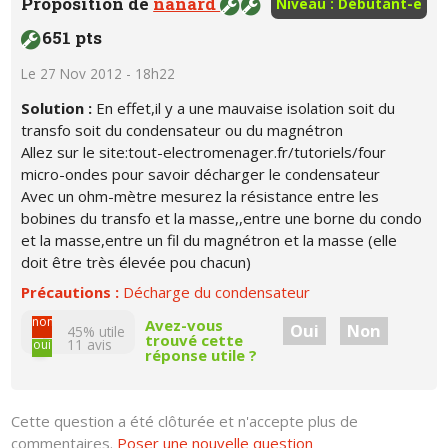
Proposition de
nanard
Niveau : Débutant-e
651 pts
Le 27 Nov 2012 - 18h22
Solution :
En effet,il y a une mauvaise isolation soit du
transfo soit du condensateur ou du magnétron
Allez sur le site:tout-electromenager.fr/tutoriels/four
micro-ondes pour savoir décharger le condensateur
Avec un ohm-mètre mesurez la résistance entre les
bobines du transfo et la masse,,entre une borne du condo
et la masse,entre un fil du magnétron et la masse (elle
doit être très élevée pou chacun)
Précautions :
Décharge du condensateur
non
Avez-vous
Oui
Non
45% utile
trouvé cette
11
avis
oui
réponse utile ?
Cette question a été clôturée et n'accepte plus de
commentaires.
Poser une nouvelle question