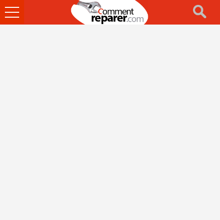
Ouvrir
le
menu