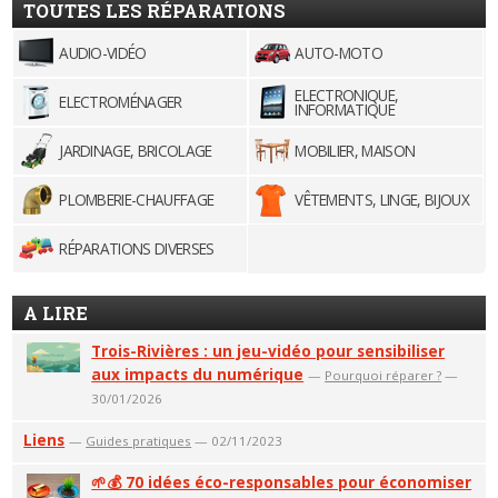
TOUTES LES RÉPARATIONS
AUDIO-VIDÉO
AUTO-MOTO
ELECTRONIQUE,
ELECTROMÉNAGER
INFORMATIQUE
JARDINAGE, BRICOLAGE
MOBILIER, MAISON
PLOMBERIE-CHAUFFAGE
VÊTEMENTS, LINGE, BIJOUX
RÉPARATIONS DIVERSES
A LIRE
Trois-Rivières : un jeu-vidéo pour sensibiliser
aux impacts du numérique
—
Pourquoi réparer ?
—
30/01/2026
Liens
—
Guides pratiques
— 02/11/2023
🌱💰 70 idées éco-responsables pour économiser