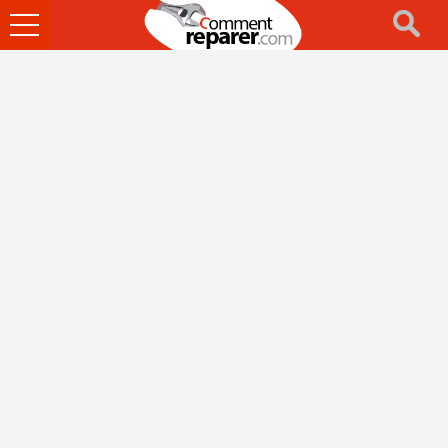
Ouvrir
le
menu