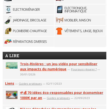
ELECTRONIQUE,
ELECTROMÉNAGER
INFORMATIQUE
JARDINAGE, BRICOLAGE
MOBILIER, MAISON
PLOMBERIE-CHAUFFAGE
VÊTEMENTS, LINGE, BIJOUX
RÉPARATIONS DIVERSES
A LIRE
Trois-Rivières : un jeu-vidéo pour sensibiliser
aux impacts du numérique
—
Pourquoi réparer ?
—
30/01/2026
Liens
—
Guides pratiques
— 02/11/2023
🌱💰 70 idées éco-responsables pour économiser
1000€ par an
—
Guides pratiques
— 22/09/2023