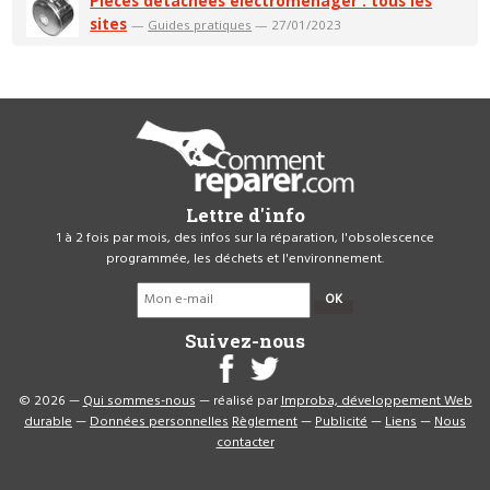
Pièces détachées électroménager : tous les
sites
—
Guides pratiques
— 27/01/2023
Lettre d'info
1 à 2 fois par mois, des infos sur la réparation, l'obsolescence
programmée, les déchets et l'environnement.
OK
Suivez-nous
© 2026 —
Qui sommes-nous
— réalisé par
Improba, développement Web
durable
—
Données personnelles
Règlement
—
Publicité
—
Liens
—
Nous
contacter