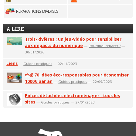
RÉPARATIONS DIVERSES
A LIRE
Trois-Rivières : un jeu-vidéo pour sensibiliser
aux impacts du numérique
—
Pourquoi réparer ?
—
30/01/2026
Liens
—
Guides pratiques
— 02/11/2023
🌱💰 70 idées éco-responsables pour économiser
1000€ par an
—
Guides pratiques
— 22/09/2023
Pièces détachées électroménager : tous les
sites
—
Guides pratiques
— 27/01/2023