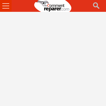
Ouvrir
le
menu