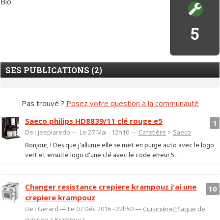
Bio :
5
SES PUBLICATIONS (2)
Pas trouvé ?
Posez votre question à la communauté
Saeco philips HD8839/11 clé rouge e5
1
De : jeeplaredo — Le 27 Mai - 12h10 —
Cafetière
>
Saeco
Bonjour, ! Des que j'allume elle se met en purge auto avec le logo
vert et ensuite logo d'une clé avec le code erreur 5...
Changer resistance crepiere krampouz j'ai une
10
crepiere krampouz
De : Gerard — Le 07 Déc 2016 - 22h50 —
Cuisinière/Plaque de
cuisson
>
Krampouz