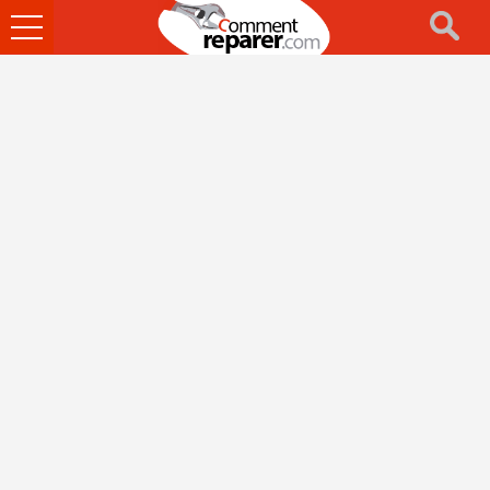
Ouvrir
le
menu