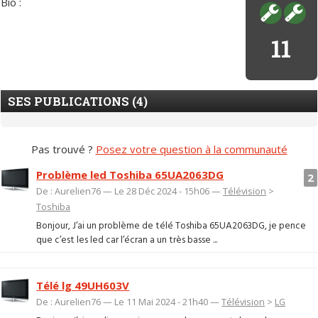
Bio :
11
SES PUBLICATIONS (4)
Pas trouvé ?
Posez votre question à la communauté
Problème led Toshiba 65UA2063DG
2
De : Aurelien76 — Le 28 Déc 2024 - 15h06 —
Télévision
>
Toshiba
Bonjour, J’ai un problème de télé Toshiba 65UA2063DG, je pence
que c’est les led car l’écran a un très basse ...
Télé lg 49UH603V
De : Aurelien76 — Le 11 Mai 2024 - 21h40 —
Télévision
>
LG