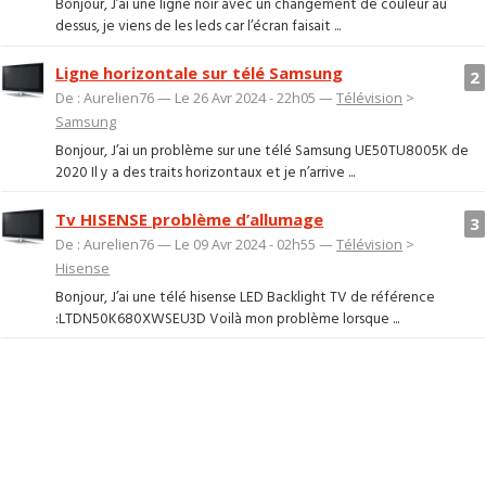
Bonjour, J’ai une ligne noir avec un changement de couleur au
dessus, je viens de les leds car l’écran faisait ...
Ligne horizontale sur télé Samsung
2
De : Aurelien76 — Le 26 Avr 2024 - 22h05 —
Télévision
>
Samsung
Bonjour, J’ai un problème sur une télé Samsung UE50TU8005K de
2020 Il y a des traits horizontaux et je n’arrive ...
Tv HISENSE problème d’allumage
3
De : Aurelien76 — Le 09 Avr 2024 - 02h55 —
Télévision
>
Hisense
Bonjour, J’ai une télé hisense LED Backlight TV de référence
:LTDN50K680XWSEU3D Voilà mon problème lorsque ...