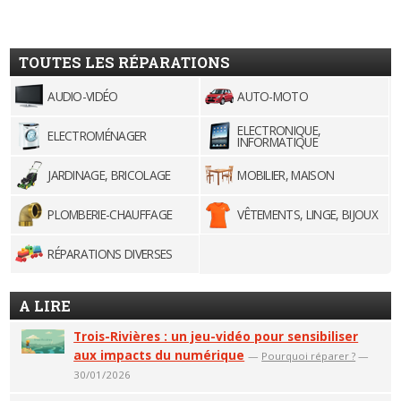
TOUTES LES RÉPARATIONS
AUDIO-VIDÉO
AUTO-MOTO
ELECTRONIQUE,
ELECTROMÉNAGER
INFORMATIQUE
JARDINAGE, BRICOLAGE
MOBILIER, MAISON
PLOMBERIE-CHAUFFAGE
VÊTEMENTS, LINGE, BIJOUX
RÉPARATIONS DIVERSES
A LIRE
Trois-Rivières : un jeu-vidéo pour sensibiliser
aux impacts du numérique
—
Pourquoi réparer ?
—
30/01/2026