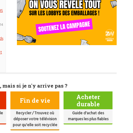
HS
(14
ds
nt
, mais si je n'y arrive pas ?
Acheter
Fin de vie
durable
de
Recycler / Trouvez où
Guide d'achat des
déposer votre télévision
marques les plus fiables
pour qu'elle soit recyclée