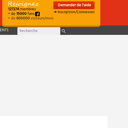
Demander de l'aide
127274
membres
➜ Inscription/Connexion
+ de
15000
fans
+ de
600000
visiteurs/mois
ENTS