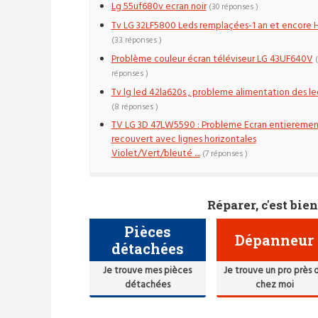
Lg 55uf680v ecran noir
(30 réponses )
Tv LG 32LF5800 Leds remplaçées-1 an et encore 
(33 réponses )
Problème couleur écran téléviseur LG 43UF640V
réponses )
Tv lg led 42la620s , probleme alimentation des le
(8 réponses )
TV LG 3D 47LW5590 : Probleme Ecran entiereme
recouvert avec lignes horizontales
Violet/Vert/bleuté ....
(7 réponses )
Réparer, c'est bien
Pièces
Dépanneur
détachées
Je trouve mes pièces
Je trouve un pro près 
détachées
chez moi