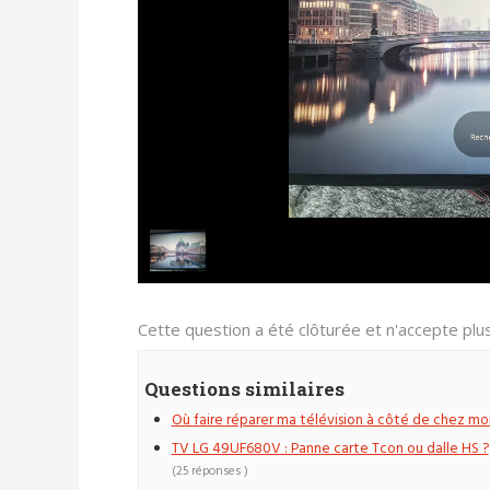
Cette question a été clôturée et n'accepte pl
Questions similaires
Où faire réparer ma télévision à côté de chez moi
TV LG 49UF680V : Panne carte Tcon ou dalle HS ?
(25 réponses )