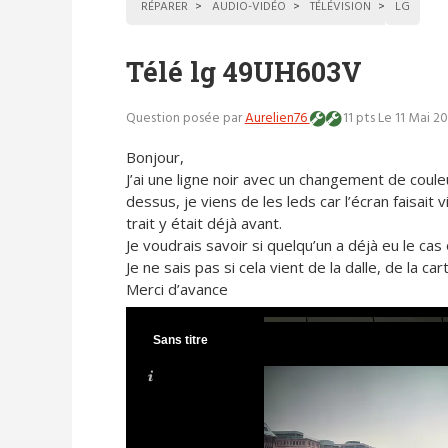
RÉPARER
AUDIO-VIDÉO
TÉLÉVISION
LG
Télé lg 49UH603V
Question posée par
Aurelien76
11 pts
Le 11 Mai 2
Bonjour,
J’ai une ligne noir avec un changement de coule
dessus, je viens de les leds car l’écran faisait vi
trait y était déjà avant.
Je voudrais savoir si quelqu’un a déjà eu le ca
Je ne sais pas si cela vient de la dalle, de la 
Merci d’avance
Sans titre