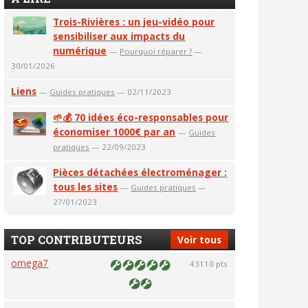
Trois-Rivières : un jeu-vidéo pour
sensibiliser aux impacts du
numérique
—
Pourquoi réparer ?
—
30/01/2026
Liens
—
Guides pratiques
— 02/11/2023
🌱💰 70 idées éco-responsables pour
économiser 1000€ par an
—
Guides
pratiques
— 22/09/2023
Pièces détachées électroménager :
tous les sites
—
Guides pratiques
—
27/01/2023
TOP CONTRIBUTEURS
Voir tous
omega7
43110 pts