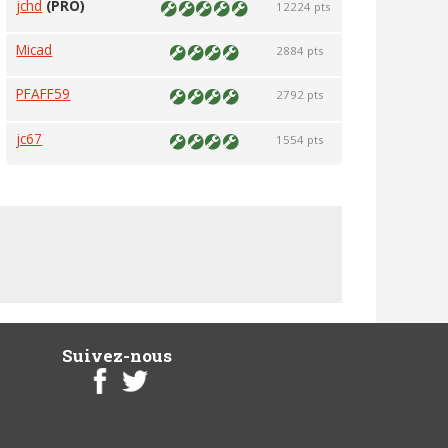
jchd
(PRO)
12224 pts
Micad
2884 pts
PFAFF59
2792 pts
jc67
1554 pts
Suivez-nous