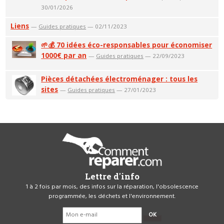
30/01/2026
Liens
—
Guides pratiques
— 02/11/2023
🌱💰 70 idées éco-responsables pour économiser
1000€ par an
—
Guides pratiques
— 22/09/2023
Pièces détachées électroménager : tous les
sites
—
Guides pratiques
— 27/01/2023
Lettre d'info
1 à 2 fois par mois, des infos sur la réparation, l'obsolescence
programmée, les déchets et l'environnement.
OK