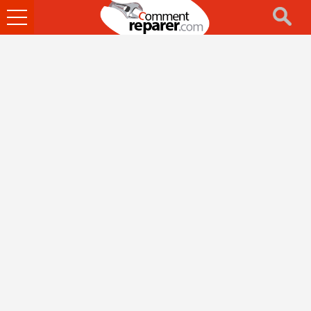
Ouvrir
le
menu