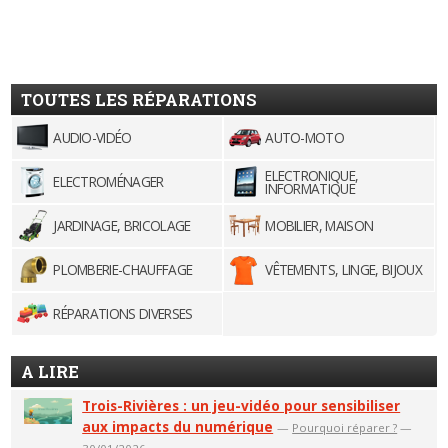
TOUTES LES RÉPARATIONS
AUDIO-VIDÉO
AUTO-MOTO
ELECTRONIQUE,
ELECTROMÉNAGER
INFORMATIQUE
JARDINAGE, BRICOLAGE
MOBILIER, MAISON
PLOMBERIE-CHAUFFAGE
VÊTEMENTS, LINGE, BIJOUX
RÉPARATIONS DIVERSES
A LIRE
Trois-Rivières : un jeu-vidéo pour sensibiliser
aux impacts du numérique
—
Pourquoi réparer ?
—