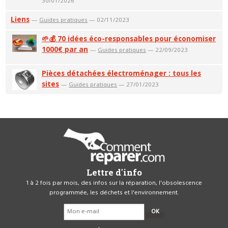
30/01/2026
Liens
—
Guides pratiques
— 02/11/2023
🌱💰 70 idées éco-responsables pour économiser
1000€ par an
—
Guides pratiques
— 22/09/2023
Pièces détachées électroménager : tous les
sites
—
Guides pratiques
— 27/01/2023
Lettre d'info
1 à 2 fois par mois, des infos sur la réparation, l'obsolescence
programmée, les déchets et l'environnement.
OK