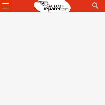
Ouvrir
le
menu