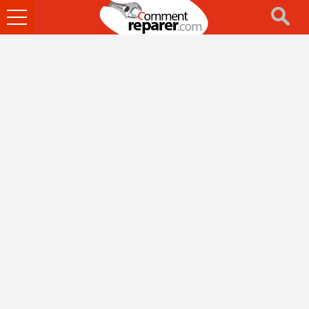
Ouvrir
le
menu