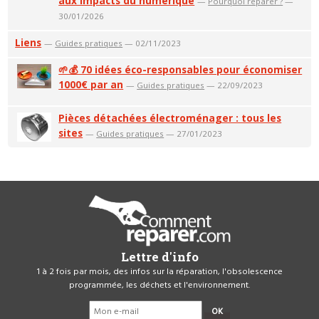
aux impacts du numérique
—
Pourquoi réparer ?
—
30/01/2026
Liens
—
Guides pratiques
— 02/11/2023
🌱💰 70 idées éco-responsables pour économiser
1000€ par an
—
Guides pratiques
— 22/09/2023
Pièces détachées électroménager : tous les
sites
—
Guides pratiques
— 27/01/2023
Lettre d'info
1 à 2 fois par mois, des infos sur la réparation, l'obsolescence
programmée, les déchets et l'environnement.
OK