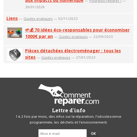
aux impacts du numérique
—
Pourquoi réparer ?
—
30/01/2026
Liens
—
Guides pratiques
— 02/11/2023
🌱💰 70 idées éco-responsables pour économiser
1000€ par an
—
Guides pratiques
— 22/09/2023
Pièces détachées électroménager : tous les
sites
—
Guides pratiques
— 27/01/2023
Lettre d'info
1 à 2 fois par mois, des infos sur la réparation, l'obsolescence
programmée, les déchets et l'environnement.
OK