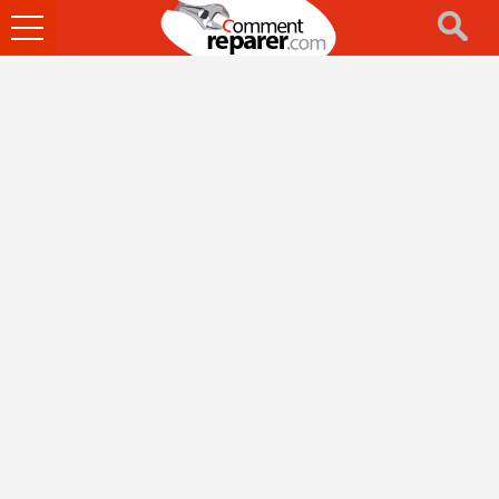
Ouvrir
le
menu