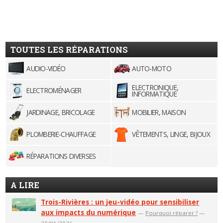
TOUTES LES RÉPARATIONS
AUDIO-VIDÉO
AUTO-MOTO
ELECTRONIQUE,
ELECTROMÉNAGER
INFORMATIQUE
JARDINAGE, BRICOLAGE
MOBILIER, MAISON
PLOMBERIE-CHAUFFAGE
VÊTEMENTS, LINGE, BIJOUX
RÉPARATIONS DIVERSES
A LIRE
Trois-Rivières : un jeu-vidéo pour sensibiliser
aux impacts du numérique
—
Pourquoi réparer ?
—