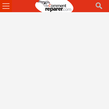
Ouvrir
le
menu