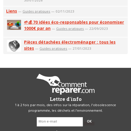
30/01/2026
Liens
—
Guides pratiques
— 02/11/2023
🌱💰 70 idées éco-responsables pour économiser
1000€ par an
—
Guides pratiques
— 22/09/2023
Pièces détachées électroménager : tous les
sites
—
Guides pratiques
— 27/01/2023
Lettre d'info
1 à 2 fois par mois, des infos sur la réparation, l'obsolescence
programmée, les déchets et l'environnement.
OK