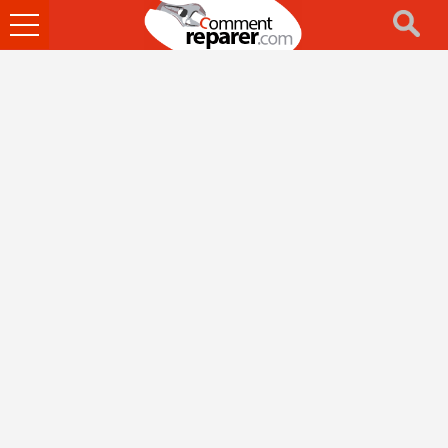
Ouvrir
le
menu