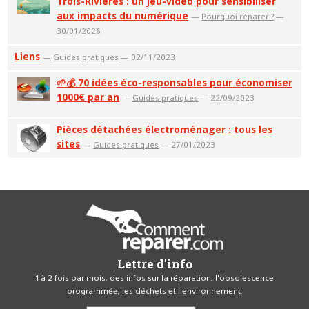
Trois-Rivières : un jeu-vidéo pour sensibiliser
aux impacts du numérique
—
Pourquoi réparer ?
—
30/01/2026
Liens
—
Guides pratiques
— 02/11/2023
🌱💰 70 idées éco-responsables pour économiser
1000€ par an
—
Guides pratiques
— 22/09/2023
Pièces détachées électroménager : tous les
sites
—
Guides pratiques
— 27/01/2023
Lettre d'info
1 à 2 fois par mois, des infos sur la réparation, l'obsolescence
programmée, les déchets et l'environnement.