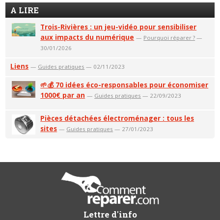
A LIRE
Trois-Rivières : un jeu-vidéo pour sensibiliser
aux impacts du numérique
—
Pourquoi réparer ?
—
30/01/2026
Liens
—
Guides pratiques
— 02/11/2023
🌱💰 70 idées éco-responsables pour économiser
1000€ par an
—
Guides pratiques
— 22/09/2023
Pièces détachées électroménager : tous les
sites
—
Guides pratiques
— 27/01/2023
Lettre d'info