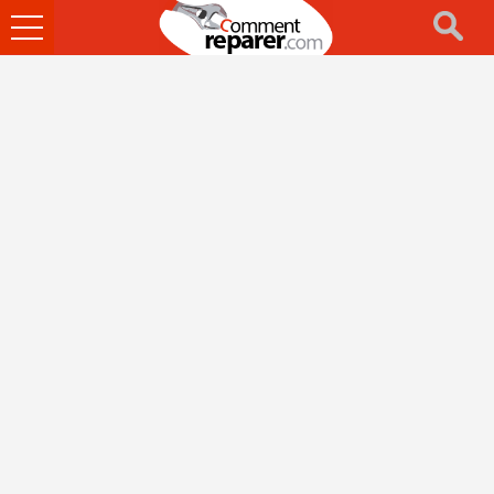
Ouvrir
le
menu