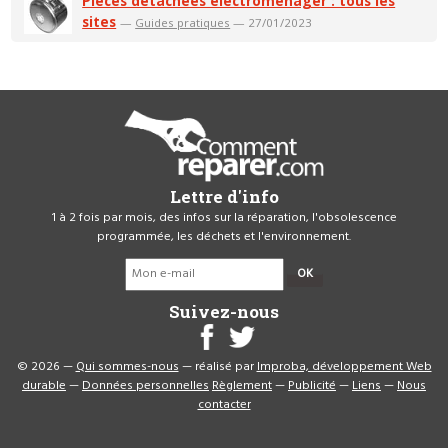
Pièces détachées électroménager : tous les
sites
—
Guides pratiques
— 27/01/2023
Lettre d'info
1 à 2 fois par mois, des infos sur la réparation, l'obsolescence
programmée, les déchets et l'environnement.
OK
Suivez-nous
© 2026 —
Qui sommes-nous
— réalisé par
Improba, développement Web
durable
—
Données personnelles
Règlement
—
Publicité
—
Liens
—
Nous
contacter