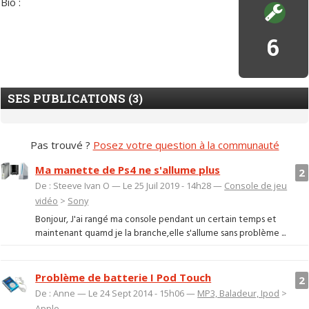
Bio :
6
SES PUBLICATIONS (3)
Pas trouvé ?
Posez votre question à la communauté
Ma manette de Ps4 ne s'allume plus
2
De : Steeve Ivan O — Le 25 Juil 2019 - 14h28 —
Console de jeu
vidéo
>
Sony
Bonjour, J'ai rangé ma console pendant un certain temps et
maintenant quamd je la branche,elle s'allume sans problème ...
Problème de batterie I Pod Touch
2
De : Anne — Le 24 Sept 2014 - 15h06 —
MP3, Baladeur, Ipod
>
Apple