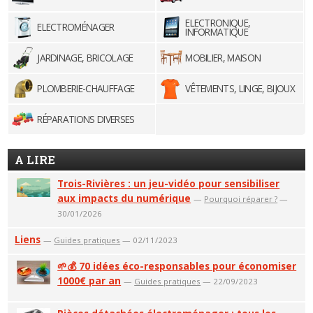
ELECTRONIQUE,
ELECTROMÉNAGER
INFORMATIQUE
JARDINAGE, BRICOLAGE
MOBILIER, MAISON
PLOMBERIE-CHAUFFAGE
VÊTEMENTS, LINGE, BIJOUX
RÉPARATIONS DIVERSES
A LIRE
Trois-Rivières : un jeu-vidéo pour sensibiliser
aux impacts du numérique
—
Pourquoi réparer ?
—
30/01/2026
Liens
—
Guides pratiques
— 02/11/2023
🌱💰 70 idées éco-responsables pour économiser
1000€ par an
—
Guides pratiques
— 22/09/2023