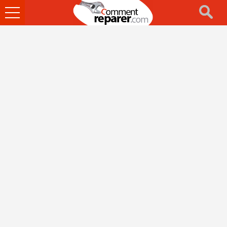
Ouvrir
le
menu