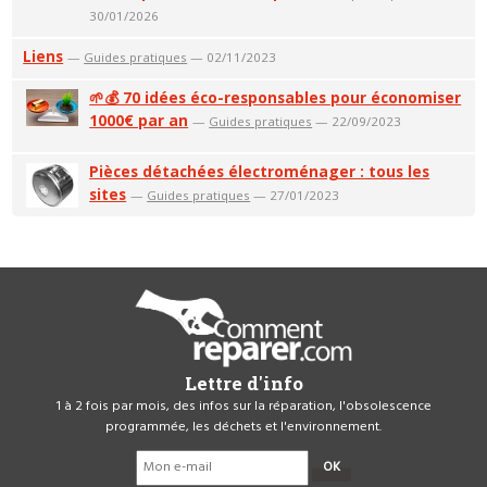
30/01/2026
Liens
—
Guides pratiques
— 02/11/2023
🌱💰 70 idées éco-responsables pour économiser
1000€ par an
—
Guides pratiques
— 22/09/2023
Pièces détachées électroménager : tous les
sites
—
Guides pratiques
— 27/01/2023
Lettre d'info
1 à 2 fois par mois, des infos sur la réparation, l'obsolescence
programmée, les déchets et l'environnement.
OK