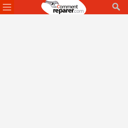
Ouvrir
le
menu