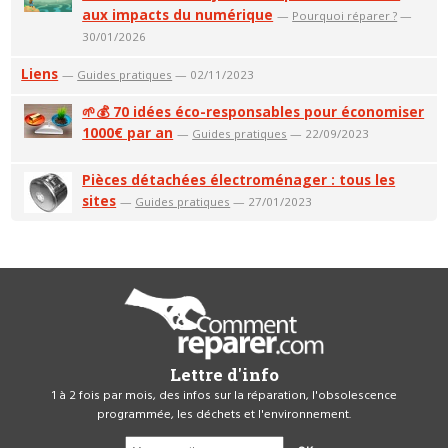
aux impacts du numérique
—
Pourquoi réparer ?
—
30/01/2026
Liens
—
Guides pratiques
— 02/11/2023
🌱💰 70 idées éco-responsables pour économiser
1000€ par an
—
Guides pratiques
— 22/09/2023
Pièces détachées électroménager : tous les
sites
—
Guides pratiques
— 27/01/2023
Lettre d'info
1 à 2 fois par mois, des infos sur la réparation, l'obsolescence
programmée, les déchets et l'environnement.