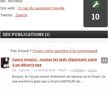
Bio : bricoleur
Site web :
10 rue du Lieutenant Fayolle
10
Twitter :
Zainichi
SES PUBLICATIONS (1)
Pas trouvé ?
Posez votre question à la communauté
Saeco intuita - toutes les leds clignotent suite
13
à un détartrage
De : zainichi — Le 03 Aoû 2015 - 15h27 —
Cafetière
>
Saeco
Bonjour, Je n'ai pas trouvé réellement de réponse sur le forum. J'ai
une machine à grain saeco intuita hd8750/81 de ...