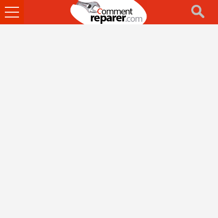
Ouvrir
le
menu