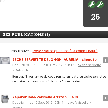
Bio :
26
SES PUBLICATIONS (3)
Pas trouvé ?
Posez votre question à la communauté
SECHE SERVIETTE DELONGHI AURELIA - clignote
5
De : LENOVO9010 — Le 08 Oct 2017 - 10h37 —
Sèche-serviette
>
DeLonghi
Bonjour, l'hiver , arrive du coup remise en route du sèche serviette
ce matin ... et bien non ! il "clignote" comme des...
Réparer lave-vaisselle Ariston LL430
1
De : cricri — Le 10 Sept 2015 - 09h11 —
Lave-Vaisselle
>
Ariston