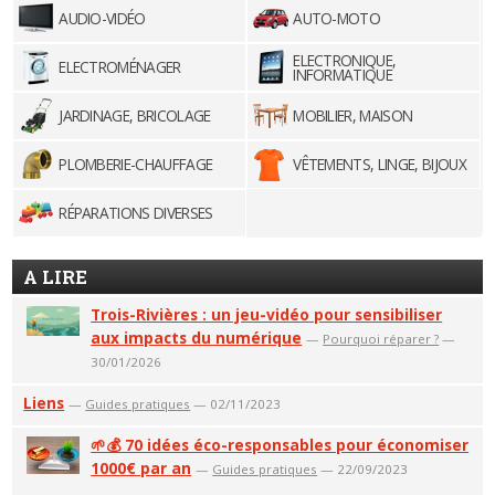
AUDIO-VIDÉO
AUTO-MOTO
ELECTRONIQUE,
ELECTROMÉNAGER
INFORMATIQUE
JARDINAGE, BRICOLAGE
MOBILIER, MAISON
PLOMBERIE-CHAUFFAGE
VÊTEMENTS, LINGE, BIJOUX
RÉPARATIONS DIVERSES
A LIRE
Trois-Rivières : un jeu-vidéo pour sensibiliser
aux impacts du numérique
—
Pourquoi réparer ?
—
30/01/2026
Liens
—
Guides pratiques
— 02/11/2023
🌱💰 70 idées éco-responsables pour économiser
1000€ par an
—
Guides pratiques
— 22/09/2023