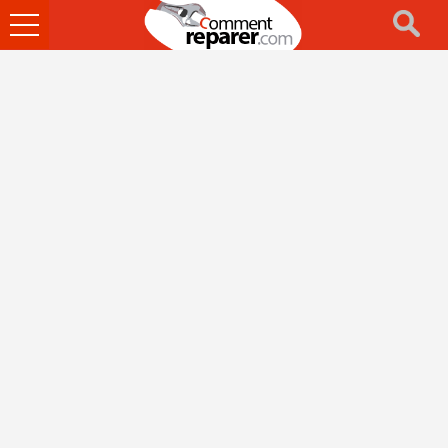
Ouvrir
le
menu