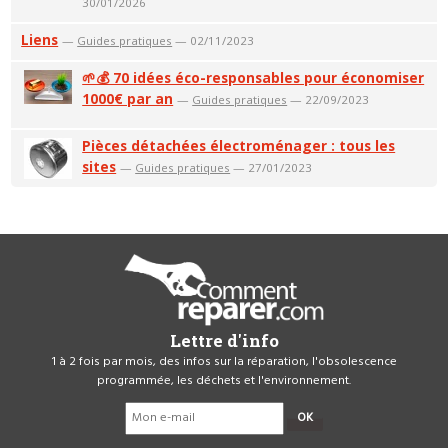
30/01/2026
Liens
—
Guides pratiques
— 02/11/2023
🌱💰 70 idées éco-responsables pour économiser
1000€ par an
—
Guides pratiques
— 22/09/2023
Pièces détachées électroménager : tous les
sites
—
Guides pratiques
— 27/01/2023
Lettre d'info
1 à 2 fois par mois, des infos sur la réparation, l'obsolescence
programmée, les déchets et l'environnement.
OK