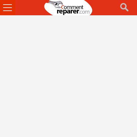
Ouvrir
le
menu