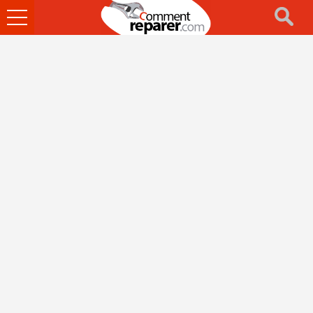
Ouvrir
le
menu