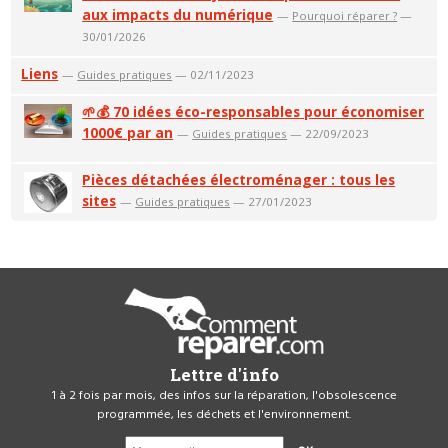
aux impacts du numérique
—
Pourquoi réparer ?
—
30/01/2026
Liens
—
Guides pratiques
— 02/11/2023
🌱💰 70 idées éco-responsables pour économiser
1000€ par an
—
Guides pratiques
— 22/09/2023
Pièces détachées électroménager : tous les
sites
—
Guides pratiques
— 27/01/2023
Lettre d'info
1 à 2 fois par mois, des infos sur la réparation, l'obsolescence
programmée, les déchets et l'environnement.