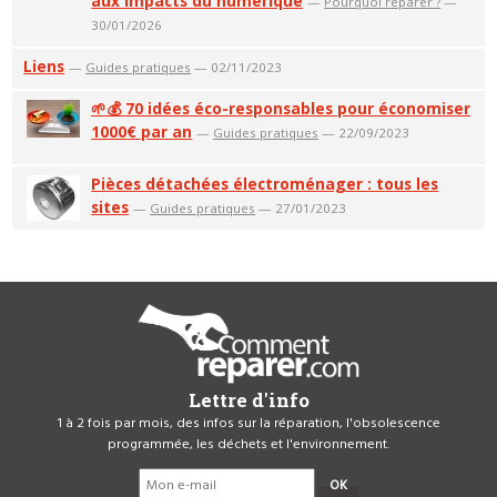
aux impacts du numérique
—
Pourquoi réparer ?
—
30/01/2026
Liens
—
Guides pratiques
— 02/11/2023
🌱💰 70 idées éco-responsables pour économiser
1000€ par an
—
Guides pratiques
— 22/09/2023
Pièces détachées électroménager : tous les
sites
—
Guides pratiques
— 27/01/2023
Lettre d'info
1 à 2 fois par mois, des infos sur la réparation, l'obsolescence
programmée, les déchets et l'environnement.
OK