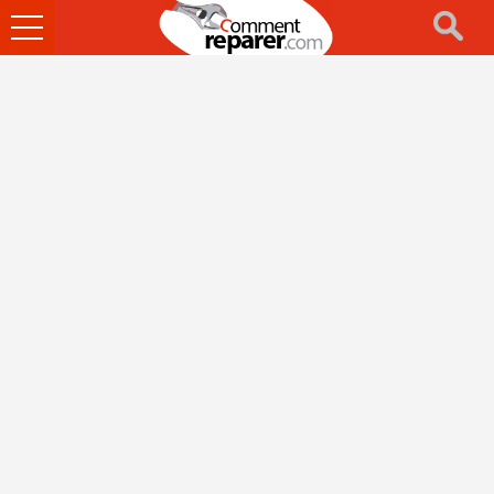
Ouvrir
le
menu