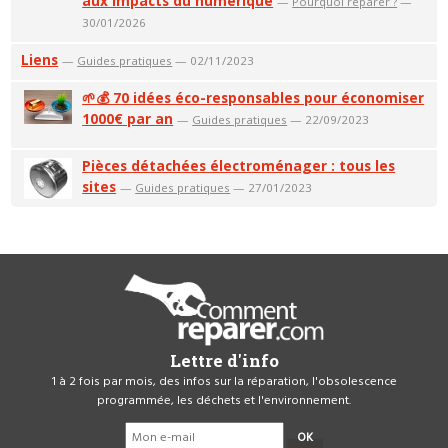
aux impacts du numérique
—
Pourquoi réparer ?
—
30/01/2026
Liens
—
Guides pratiques
— 02/11/2023
🌱💰 70 idées éco-responsables pour économiser
1000€ par an
—
Guides pratiques
— 22/09/2023
Pièces détachées électroménager : tous les
sites
—
Guides pratiques
— 27/01/2023
Lettre d'info
1 à 2 fois par mois, des infos sur la réparation, l'obsolescence
programmée, les déchets et l'environnement.
OK