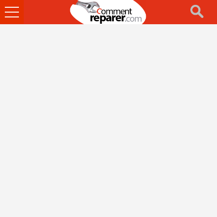
Ouvrir
le
menu