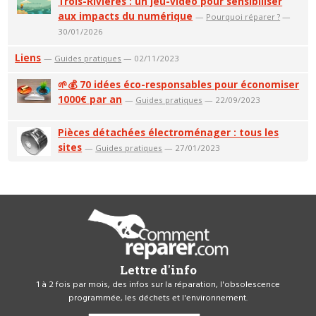
Trois-Rivières : un jeu-vidéo pour sensibiliser
aux impacts du numérique
—
Pourquoi réparer ?
—
30/01/2026
Liens
—
Guides pratiques
— 02/11/2023
🌱💰 70 idées éco-responsables pour économiser
1000€ par an
—
Guides pratiques
— 22/09/2023
Pièces détachées électroménager : tous les
sites
—
Guides pratiques
— 27/01/2023
Lettre d'info
1 à 2 fois par mois, des infos sur la réparation, l'obsolescence
programmée, les déchets et l'environnement.