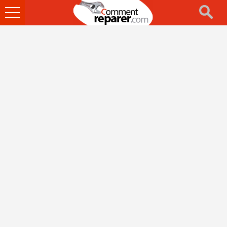
Ouvrir
le
menu