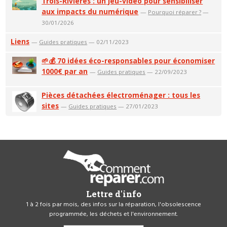
Trois-Rivières : un jeu-vidéo pour sensibiliser
aux impacts du numérique
—
Pourquoi réparer ?
—
30/01/2026
Liens
—
Guides pratiques
— 02/11/2023
🌱💰 70 idées éco-responsables pour économiser
1000€ par an
—
Guides pratiques
— 22/09/2023
Pièces détachées électroménager : tous les
sites
—
Guides pratiques
— 27/01/2023
Lettre d'info
1 à 2 fois par mois, des infos sur la réparation, l'obsolescence
programmée, les déchets et l'environnement.