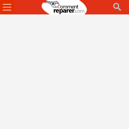
Ouvrir
le
menu