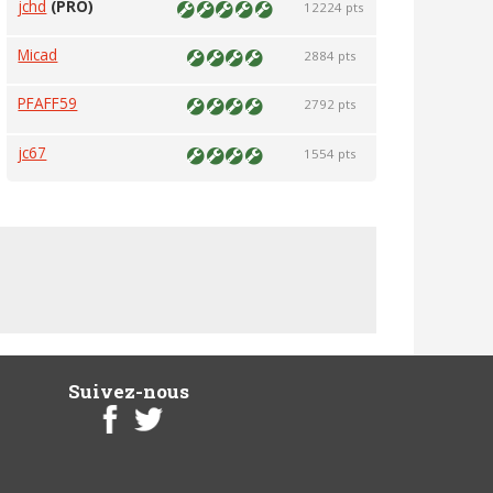
jchd
(PRO)
12224 pts
Micad
2884 pts
PFAFF59
2792 pts
jc67
1554 pts
Suivez-nous