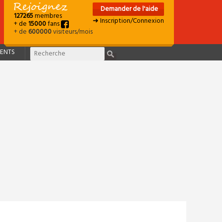
Demander de l'aide
127265
membres
➜ Inscription/Connexion
+ de
15000
fans
+ de
600000
visiteurs/mois
ENTS