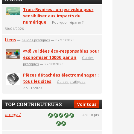
Trois-Rivières : un jeu-vidéo pour
sensibiliser aux impacts du
numérique
—
Pourquoi réparer ?
—
30/01/2026
Liens
—
Guides pratiques
— 02/11/2023
🌱💰 70 idées éco-responsables pour
économiser 1000€ par an
—
Guides
pratiques
— 22/09/2023
Pièces détachées électroménager :
tous les sites
—
Guides pratiques
—
27/01/2023
TOP CONTRIBUTEURS
Voir tous
omega7
43110 pts