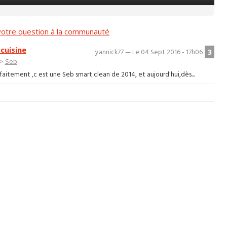
otre question à la communauté
cuisine
3
yannick77 — Le 04 Sept 2016 - 17h06
>
Seb
rfaitement ,c est une Seb smart clean de 2014, et aujourd'hui,dès...