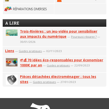
RÉPARATIONS DIVERSES
A LIRE
Trois-Rivières : un jeu-vidéo pour sensibiliser
aux impacts du numérique
—
Pourquoi réparer ?
—
30/01/2026
Liens
—
Guides pratiques
— 02/11/2023
🌱💰 70 idées éco-responsables pour économiser
1000€ par an
—
Guides pratiques
— 22/09/2023
Pièces détachées électroménager : tous les
sites
—
Guides pratiques
— 27/01/2023