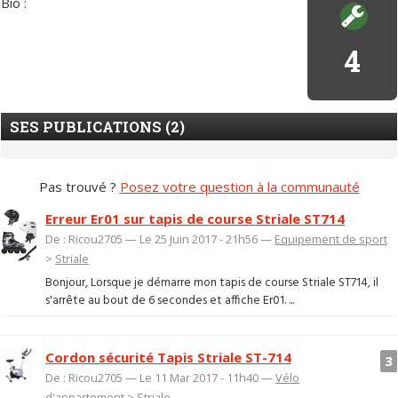
Bio :
4
SES PUBLICATIONS (2)
Pas trouvé ?
Posez votre question à la communauté
Erreur Er01 sur tapis de course Striale ST714
De : Ricou2705 — Le 25 Juin 2017 - 21h56 —
Equipement de sport
>
Striale
Bonjour, Lorsque je démarre mon tapis de course Striale ST714, il
s'arrête au bout de 6 secondes et affiche Er01. ...
Cordon sécurité Tapis Striale ST-714
3
De : Ricou2705 — Le 11 Mar 2017 - 11h40 —
Vélo
d'appartement
>
Striale