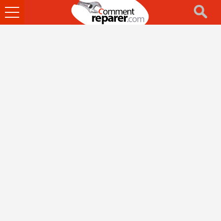
Ouvrir
le
menu