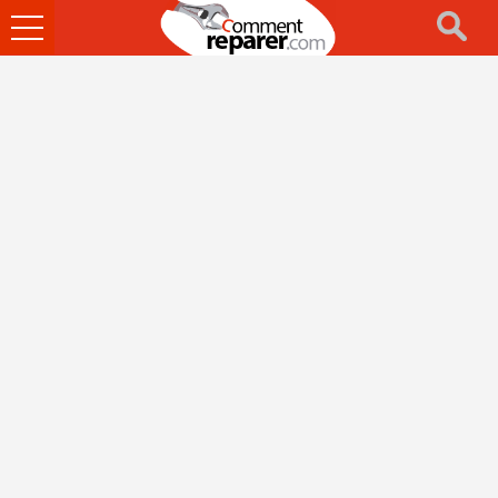
Ouvrir
le
menu