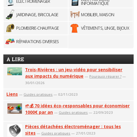
ELECTROMÉNAGER
INFORMATIQUE
JARDINAGE, BRICOLAGE
MOBILIER, MAISON
PLOMBERIE-CHAUFFAGE
VÊTEMENTS, LINGE, BIJOUX
RÉPARATIONS DIVERSES
A LIRE
Trois-Rivières : un jeu-vidéo pour sensibiliser
aux impacts du numérique
—
Pourquoi réparer ?
—
30/01/2026
Liens
—
Guides pratiques
— 02/11/2023
🌱💰 70 idées éco-responsables pour économiser
1000€ par an
—
Guides pratiques
— 22/09/2023
Pièces détachées électroménager : tous les
sites
—
Guides pratiques
— 27/01/2023