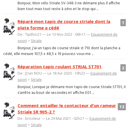
Bonjour, Mon vélo Striale SV-348-3 ne démarre plus. Il affiche
bien tout mais tout reste à zéro et le stop qui ...
Réparé mon tapis de course striale dont la
1
plate forme a cédé
De : Tipillon21 — Le 13 Nov 2022 - 06h11 —
Equipement de
sport
>
Striale
Bonjour, j'ai un tapis de course striale st 710 dont la planche a
cédé, elle mesure 107,5 x 48,5 x 19 pouvez-vous me ...
Réparation tapis roulant STRIAL ST701
2
De : JOan NOU — Le 18 Avr 2020 - 19h23 —
Equipement de
sport
>
Striale
Bonjour, Lorsque je démarre mon tapis de course Striale ST701, il
s'arrête au bout de secondes et affiche E01. ...
Comment entailler le contacteur d'un rameur
13
Striale SR 905-2 ?
De : bricoleur — Le 29 Mai 2021 - 02h27 —
Equipement de
sport
>
Striale