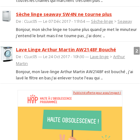
toutes les chaines qui marchent très bien puis ...
Sèche linge seaway SW4N ne tourne plus
De : CLuc05 — Le 07 Déc 2017 - 11h54 —
Sèche-linge
>
Seaway
Bonjour, mon sèche linge ne tourne plus quand je met le minuteur
j'entend le bruit mais il ne tourne pas , j'ai donc ...
Lave Linge Arthur Martin AW2148F Bouché
2
De : CLuc05 — Le 24 Oct 2017 - 10h30 —
Lave-linge
>
Arthur
Martin
Bonjour, mon lave-linge Arthur Martin AW2148F est bouché , j'ai
lavé le filtre en bas j'ai enlever toute l'eau qui ...
Publicité offerte pour asso/impact ℹ