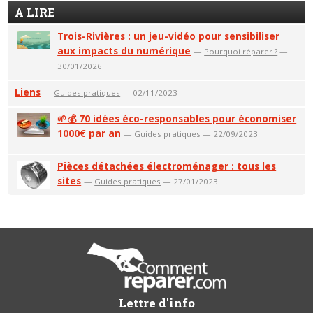
A LIRE
Trois-Rivières : un jeu-vidéo pour sensibiliser
aux impacts du numérique
—
Pourquoi réparer ?
—
30/01/2026
Liens
—
Guides pratiques
— 02/11/2023
🌱💰 70 idées éco-responsables pour économiser
1000€ par an
—
Guides pratiques
— 22/09/2023
Pièces détachées électroménager : tous les
sites
—
Guides pratiques
— 27/01/2023
Lettre d'info