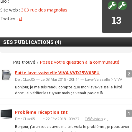
Bio :
Site web :
303 rue des magnolias
13
Twitter :
cl
SES PUBLICATIONS (4)
Pas trouvé ?
Posez votre question à la communauté
Fuite lave-vaisselle VIVA VVD25W03EU
2
De : CLuc05 — Le 03 Mai 2018 - 20h14 —
Lave-Vaisselle
>
VIVA
Bonjour, je me suis rendu compte que mon lave-vaisselle fuité
donc j'ai vérifier les tuyaux mais ça venait pas de là...
Problème réception tnt
1
De : CLuc05 — Le 22 Fév 2018 - 09h27 —
Télévision
>
-
Bonjour, j'ai un soucis avec ma tnt voilà le problème , je peux avoir