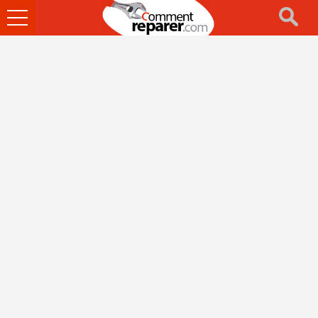
Ouvrir
le
menu