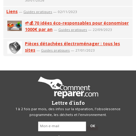
30/01/2026
Liens
—
Guides pratiques
— 02/11/2023
🌱💰 70 idées éco-responsables pour économiser
1000€ par an
—
Guides pratiques
— 22/09/2023
Pièces détachées électroménager : tous les
sites
—
Guides pratiques
— 27/01/2023
Lettre d'info
1 à 2 fois par mois, des infos sur la réparation, l'obsolescence
programmée, les déchets et l'environnement.
OK