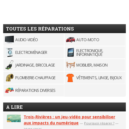
TOUTES LES RÉPARATIONS
AUDIO-VIDÉO
AUTO-MOTO
ELECTRONIQUE,
ELECTROMÉNAGER
INFORMATIQUE
JARDINAGE, BRICOLAGE
MOBILIER, MAISON
PLOMBERIE-CHAUFFAGE
VÊTEMENTS, LINGE, BIJOUX
RÉPARATIONS DIVERSES
A LIRE
Trois-Rivières : un jeu-vidéo pour sensibiliser
aux impacts du numérique
—
Pourquoi réparer ?
—