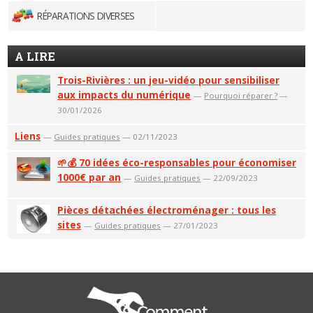
RÉPARATIONS DIVERSES
A LIRE
Trois-Rivières : un jeu-vidéo pour sensibiliser
aux impacts du numérique
—
Pourquoi réparer ?
—
30/01/2026
Liens
—
Guides pratiques
— 02/11/2023
🌱💰 70 idées éco-responsables pour économiser
1000€ par an
—
Guides pratiques
— 22/09/2023
Pièces détachées électroménager : tous les
sites
—
Guides pratiques
— 27/01/2023