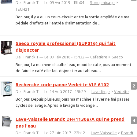
De : Franck T — Le 09 Avr 2019 - 15h04 —
Sono, mixage
>
TECH21
Bonjour, Il y a eu un cours-circuit entre la sortie amplifiée de ma
pédale d'effets et l'entrée d'alimentation de ...
Saeco royale professional (SUP016) qui fait
disjoncter
De : Franck T — Le 03 Fév 2018 - 15h32 —
Cafetière
>
Saeco
Bonjour, La machine chauffe l'eau, moud le café, puis au moment
de faire le café elle fait disjoncter au tableau. ...
Recherche code panne Vedette VLF 6102
2
De : Franck T — Le 14 Aoû 2017 - 19h29 —
Lave-linge
>
Vedette
Bonjour, Depuis plusieurs jours ma machine à laver ne fini pas ses
cycles de lavage. Après le lavage la vidange ...
Lave-vaisselle Brandt DFH1130B/A qui ne prend
4
pas l'eau
De : Franck T — Le 27 Juin 2017 - 22h12 —
Lave-Vaisselle
>
Brandt