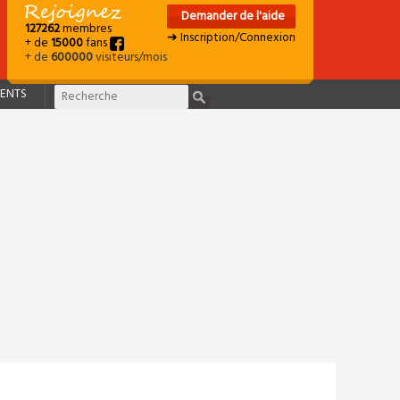
Demander de l'aide
127262
membres
➜ Inscription/Connexion
+ de
15000
fans
+ de
600000
visiteurs/mois
ENTS