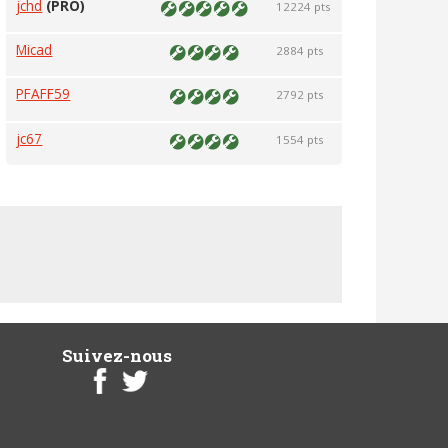
jchd
(PRO)
12224 pts
Micad
2884 pts
PFAFF59
2792 pts
jc67
1554 pts
Suivez-nous