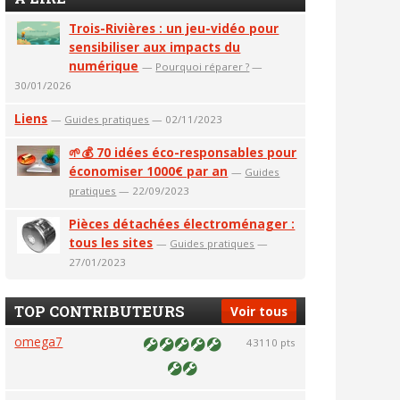
Trois-Rivières : un jeu-vidéo pour
sensibiliser aux impacts du
numérique
—
Pourquoi réparer ?
—
30/01/2026
Liens
—
Guides pratiques
— 02/11/2023
🌱💰 70 idées éco-responsables pour
économiser 1000€ par an
—
Guides
pratiques
— 22/09/2023
Pièces détachées électroménager :
tous les sites
—
Guides pratiques
—
27/01/2023
TOP CONTRIBUTEURS
Voir tous
omega7
43110 pts