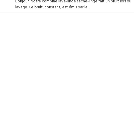
Bonjour, Notre combiné lave-linge sèche-linge fait un bruit lors du
lavage. Ce bruit, constant, est émis par le ...