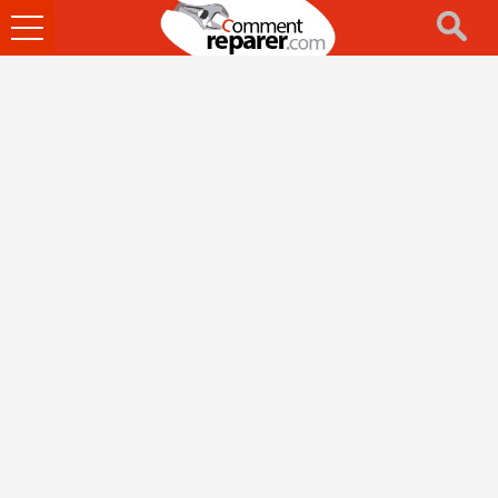
Ouvrir
le
menu