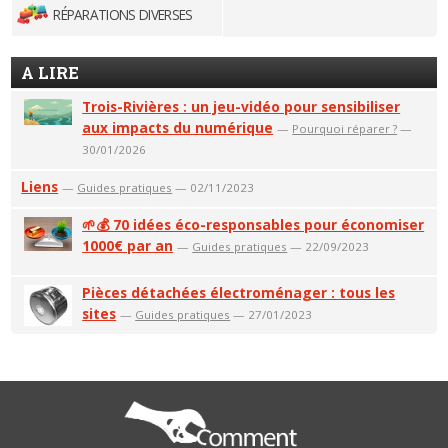
RÉPARATIONS DIVERSES
A LIRE
Trois-Rivières : un jeu-vidéo pour sensibiliser
aux impacts du numérique
—
Pourquoi réparer ?
—
30/01/2026
Liens
—
Guides pratiques
— 02/11/2023
🌱💰 70 idées éco-responsables pour économiser
1000€ par an
—
Guides pratiques
— 22/09/2023
Pièces détachées électroménager : tous les
sites
—
Guides pratiques
— 27/01/2023