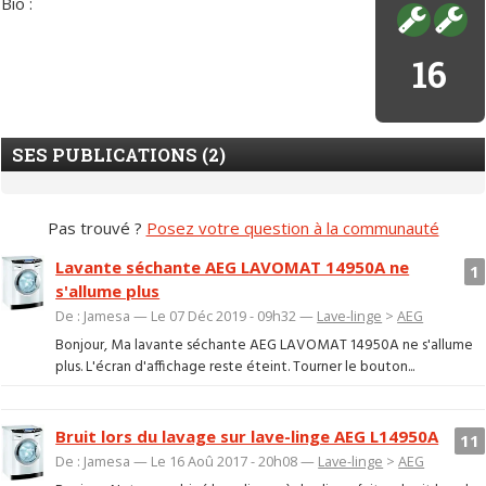
Bio :
16
SES PUBLICATIONS (2)
Pas trouvé ?
Posez votre question à la communauté
Lavante séchante AEG LAVOMAT 14950A ne
1
s'allume plus
De : Jamesa — Le 07 Déc 2019 - 09h32 —
Lave-linge
>
AEG
Bonjour, Ma lavante séchante AEG LAVOMAT 14950A ne s'allume
plus. L'écran d'affichage reste éteint. Tourner le bouton...
Bruit lors du lavage sur lave-linge AEG L14950A
11
De : Jamesa — Le 16 Aoû 2017 - 20h08 —
Lave-linge
>
AEG