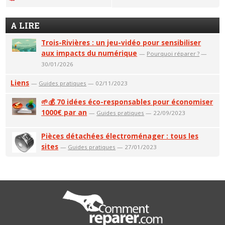
A LIRE
Trois-Rivières : un jeu-vidéo pour sensibiliser
aux impacts du numérique
—
Pourquoi réparer ?
—
30/01/2026
Liens
—
Guides pratiques
— 02/11/2023
🌱💰 70 idées éco-responsables pour économiser
1000€ par an
—
Guides pratiques
— 22/09/2023
Pièces détachées électroménager : tous les
sites
—
Guides pratiques
— 27/01/2023