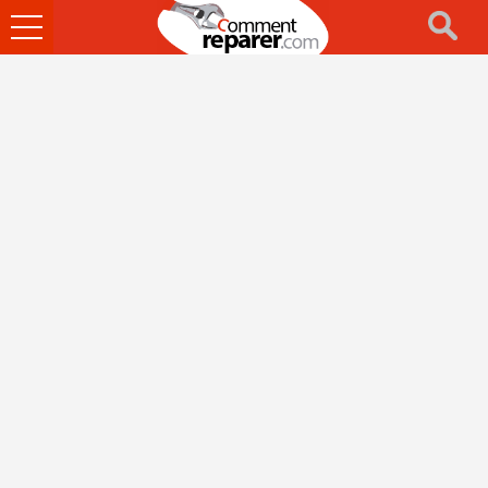
Ouvrir
le
menu