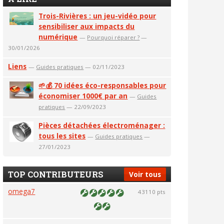
Trois-Rivières : un jeu-vidéo pour
sensibiliser aux impacts du
numérique
—
Pourquoi réparer ?
—
30/01/2026
Liens
—
Guides pratiques
— 02/11/2023
🌱💰 70 idées éco-responsables pour
économiser 1000€ par an
—
Guides
pratiques
— 22/09/2023
Pièces détachées électroménager :
tous les sites
—
Guides pratiques
—
27/01/2023
TOP CONTRIBUTEURS
Voir tous
omega7
43110 pts