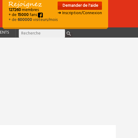
Demander de l'aide
127260
membres
➜ Inscription/Connexion
+ de
15000
fans
+ de
600000
visiteurs/mois
ENTS