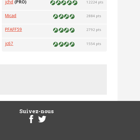
jchd
(PRO)
12224 pts
Micad
2884 pts
PFAFF59
2792 pts
jc67
1554 pts
Suivez-nous