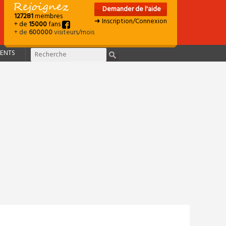
Demander de l'aide
127281
membres
➜ Inscription/Connexion
+ de
15000
fans
+ de
600000
visiteurs/mois
ENTS