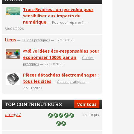
Trois-Rivières : un jeu-vidéo pour
sensibiliser aux impacts du
numérique
—
Pourquoi réparer ?
—
30/01/2026
Liens
—
Guides pratiques
— 02/11/2023
🌱💰 70 idées éco-responsables pour
économiser 1000€ par an
—
Guides
pratiques
— 22/09/2023
Pièces détachées électroménager :
tous les sites
—
Guides pratiques
—
27/01/2023
TOP CONTRIBUTEURS
Voir tous
omega7
43110 pts