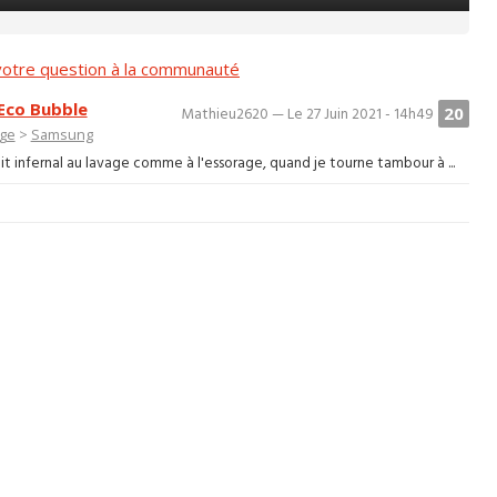
otre question à la communauté
 Eco Bubble
20
Mathieu2620 — Le 27 Juin 2021 - 14h49
nge
>
Samsung
t infernal au lavage comme à l'essorage, quand je tourne tambour à ...