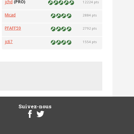
jchd
(PRO)
12224 pts
Micad
2884 pts
PFAFF59
2792 pts
jc67
1554 pts
Suivez-nous