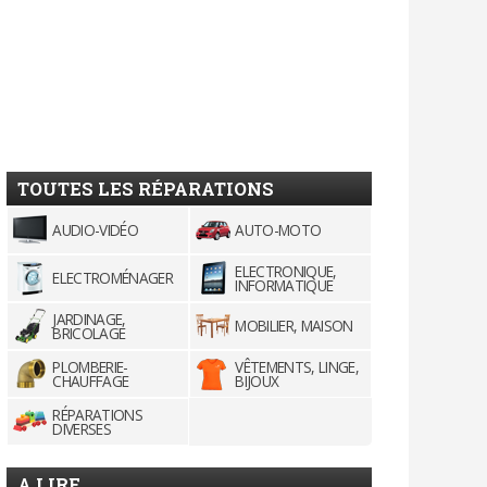
TOUTES LES RÉPARATIONS
AUDIO-VIDÉO
AUTO-MOTO
ELECTRONIQUE,
ELECTROMÉNAGER
INFORMATIQUE
JARDINAGE,
MOBILIER, MAISON
BRICOLAGE
PLOMBERIE-
VÊTEMENTS, LINGE,
CHAUFFAGE
BIJOUX
RÉPARATIONS
DIVERSES
A LIRE