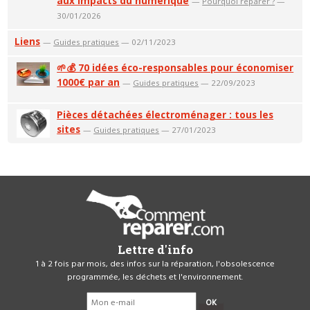
aux impacts du numérique
—
Pourquoi réparer ?
—
30/01/2026
Liens
—
Guides pratiques
— 02/11/2023
🌱💰 70 idées éco-responsables pour économiser
1000€ par an
—
Guides pratiques
— 22/09/2023
Pièces détachées électroménager : tous les
sites
—
Guides pratiques
— 27/01/2023
Lettre d'info
1 à 2 fois par mois, des infos sur la réparation, l'obsolescence
programmée, les déchets et l'environnement.
OK