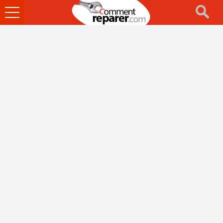
Ouvrir
le
menu