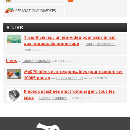
RÉPARATIONS DIVERSES
A LIRE
Trois-Rivières : un jeu-vidéo pour sensibiliser
aux impacts du numérique
—
Pourquoi réparer ?
—
30/01/2026
Liens
—
Guides pratiques
— 02/11/2023
🌱💰 70 idées éco-responsables pour économiser
1000€ par an
—
Guides pratiques
— 22/09/2023
Pièces détachées électroménager : tous les
sites
—
Guides pratiques
— 27/01/2023