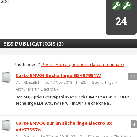
Bio :
24
SES PUBLICATIONS (2)
Pas trouvé ?
Posez votre question à la communauté
Carte ENV06 Sèche-linge EDH97951W
11
De : RDELBET — Le 17 Nov 2018 - 14h29 —
Sèche-linge
>
Arthur Martin Electrolux
Bonjour, Après avoir réparé avec succès une carte ENV06 sur un
sèche linge EDH97951W ( R76 + lnk304 ) je cherche à...
Carte ENVO6 sur un sêche linge Electrolux
4
edc77557w.
De : Pascal — Le 27 Mar 2018 - 22h10 —
Sèche-linge
>
Electrolux