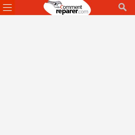
Ouvrir
le
menu