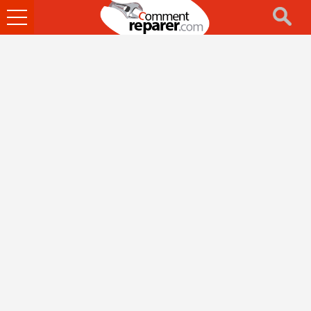
Ouvrir
le
menu