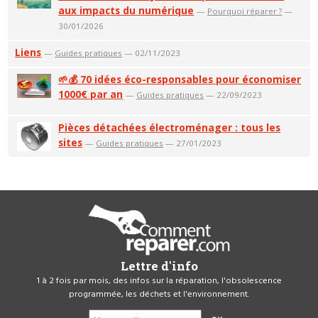
aux impacts du numérique
—
Pourquoi réparer ?
—
30/01/2026
Liens
—
Guides pratiques
— 02/11/2023
🌱💰 70 idées éco-responsables pour économiser
1000€ par an
—
Guides pratiques
— 22/09/2023
Pièces détachées électroménager : tous les
sites
—
Guides pratiques
— 27/01/2023
Lettre d'info
1 à 2 fois par mois, des infos sur la réparation, l'obsolescence
programmée, les déchets et l'environnement.