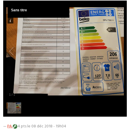
Sans titre
1
/
1
—
PA
4 pts
le 08 déc 2018 - 19h04