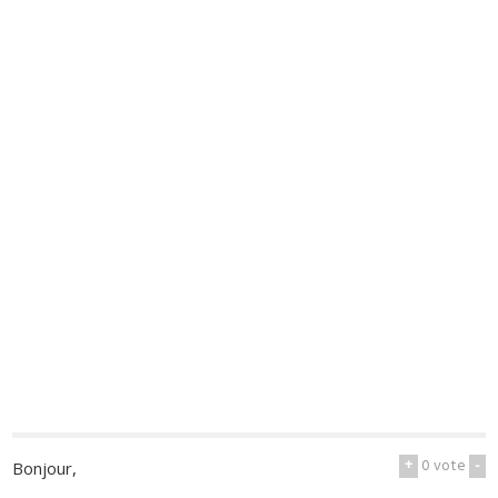
+
0
vote
-
Bonjour,