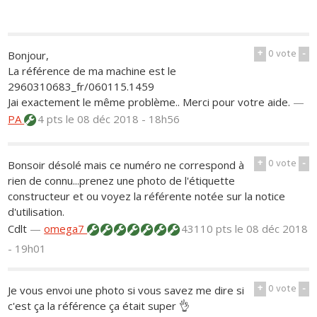
+
0
vote
-
Bonjour,
La référence de ma machine est le
2960310683_fr/060115.1459
Jai exactement le même problème.. Merci pour votre aide.
—
PA
4 pts
le 08 déc 2018 - 18h56
+
0
vote
-
Bonsoir désolé mais ce numéro ne correspond à
rien de connu...prenez une photo de l'étiquette
constructeur et ou voyez la référente notée sur la notice
d'utilisation.
Cdlt
—
omega7
43110 pts
le 08 déc 2018
- 19h01
+
0
vote
-
Je vous envoi une photo si vous savez me dire si
c'est ça la référence ça était super 👌