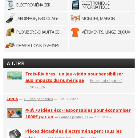
ELECTRONIQUE,
ELECTROMÉNAGER
INFORMATIQUE
JARDINAGE, BRICOLAGE
MOBILIER, MAISON
PLOMBERIE-CHAUFFAGE
VÊTEMENTS, LINGE, BIJOUX
RÉPARATIONS DIVERSES
A LIRE
Trois-Rivières : un jeu-vidéo pour sensibiliser
aux impacts du numérique
—
Pourquoi réparer ?
—
30/01/2026
Liens
—
Guides pratiques
— 02/11/2023
🌱💰 70 idées éco-responsables pour économiser
1000€ par an
—
Guides pratiques
— 22/09/2023
Pièces détachées électroménager : tous les
sites
—
Guides pratiques
— 27/01/2023