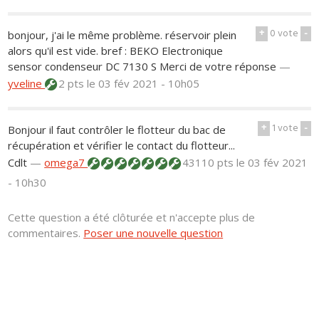
+
0
vote
-
bonjour, j'ai le même problème. réservoir plein
alors qu'il est vide. bref : BEKO Electronique
sensor condenseur DC 7130 S Merci de votre réponse
—
yveline
2 pts
le 03 fév 2021 - 10h05
+
1
vote
-
Bonjour il faut contrôler le flotteur du bac de
récupération et vérifier le contact du flotteur...
Cdlt
—
omega7
43110 pts
le 03 fév 2021
- 10h30
Cette question a été clôturée et n'accepte plus de
commentaires.
Poser une nouvelle question