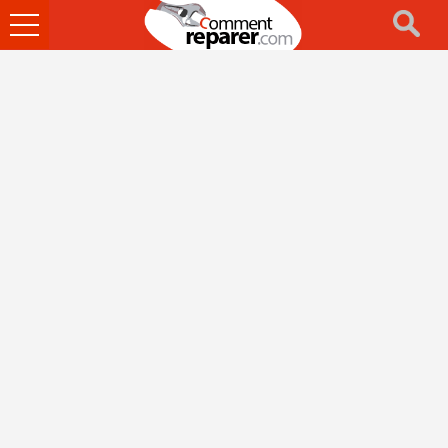
Ouvrir
le
menu