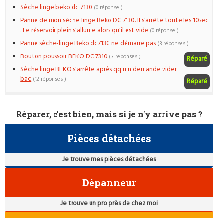
Sèche linge beko dc 7130
(0 réponse )
Panne de mon sèche linge Beko DC 7130. Il s'arrête toute les 10sec
. Le réservoir plein s'allume alors qu'il est vide
(0 réponse )
Panne sèche-linge Beko dc7130 ne démarre pas
(3 réponses )
Bouton poussoir BEKO DC 7310
(3 réponses )
Réparé
Sèche linge BEKO s'arrête après qq mn demande vider
bac
(12 réponses )
Réparé
Réparer, c'est bien, mais si je n'y arrive pas ?
Pièces détachées
Je trouve mes pièces détachées
Dépanneur
Je trouve un pro près de chez moi