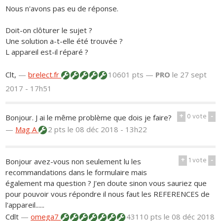
Nous n'avons pas eu de réponse.
Doit-on clôturer le sujet ?
Une solution a-t-elle été trouvée ?
L appareil est-il réparé ?
Clt,
—
brelect.fr
10601 pts —
PRO
le 27 sept
2017 - 17h51
+
0
vote
-
Bonjour. J ai le même problème que dois je faire?
—
Mag A
2 pts
le 08 déc 2018 - 13h22
+
1
vote
-
Bonjour avez-vous non seulement lu les
recommandations dans le formulaire mais
également ma question ? J'en doute sinon vous sauriez que
pour pouvoir vous répondre il nous faut les REFERENCES de
l'appareil......
Cdlt
—
omega7
43110 pts
le 08 déc 2018