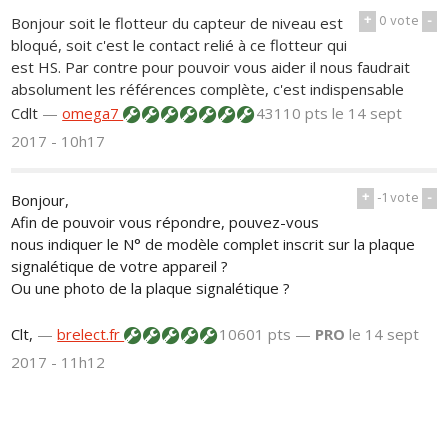
+
0
vote
-
Bonjour soit le flotteur du capteur de niveau est
bloqué, soit c'est le contact relié à ce flotteur qui
est HS. Par contre pour pouvoir vous aider il nous faudrait
absolument les références complète, c'est indispensable
Cdlt
—
omega7
43110 pts
le 14 sept
2017 - 10h17
+
-1
vote
-
Bonjour,
Afin de pouvoir vous répondre, pouvez-vous
nous indiquer le N° de modèle complet inscrit sur la plaque
signalétique de votre appareil ?
Ou une photo de la plaque signalétique ?
Clt,
—
brelect.fr
10601 pts —
PRO
le 14 sept
2017 - 11h12