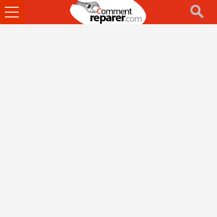
Ouvrir
le
menu