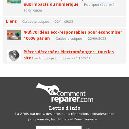
aux impacts du numérique
—
Pourquoi réparer ?
—
30/01/2026
Liens
—
Guides pratiques
— 02/11/2023
🌱💰 70 idées éco-responsables pour économiser
1000€ par an
—
Guides pratiques
— 22/09/2023
Pièces détachées électroménager : tous les
sites
—
Guides pratiques
— 27/01/2023
Lettre d'info
1 à 2 fois par mois, des infos sur la réparation, l'obsolescence
programmée, les déchets et l'environnement.