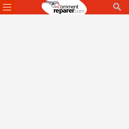
Ouvrir
le
menu