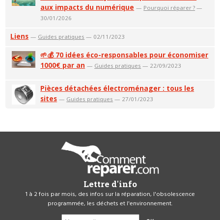
aux impacts du numérique
—
Pourquoi réparer ?
—
30/01/2026
Liens
—
Guides pratiques
— 02/11/2023
🌱💰 70 idées éco-responsables pour économiser
1000€ par an
—
Guides pratiques
— 22/09/2023
Pièces détachées électroménager : tous les
sites
—
Guides pratiques
— 27/01/2023
Lettre d'info
1 à 2 fois par mois, des infos sur la réparation, l'obsolescence
programmée, les déchets et l'environnement.