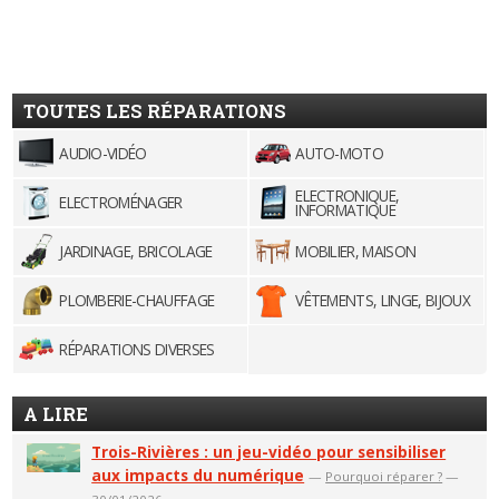
TOUTES LES RÉPARATIONS
AUDIO-VIDÉO
AUTO-MOTO
ELECTRONIQUE,
ELECTROMÉNAGER
INFORMATIQUE
JARDINAGE, BRICOLAGE
MOBILIER, MAISON
PLOMBERIE-CHAUFFAGE
VÊTEMENTS, LINGE, BIJOUX
RÉPARATIONS DIVERSES
A LIRE
Trois-Rivières : un jeu-vidéo pour sensibiliser
aux impacts du numérique
—
Pourquoi réparer ?
—