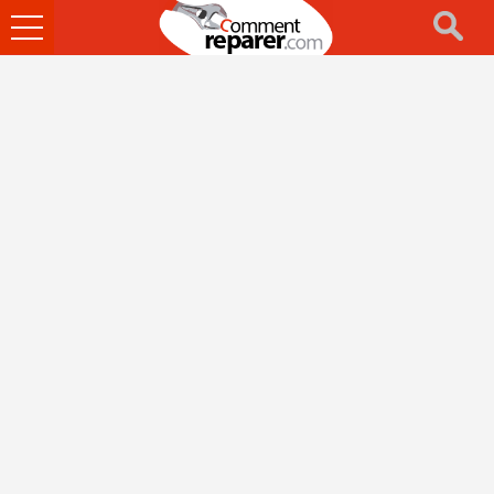
Ouvrir
le
menu