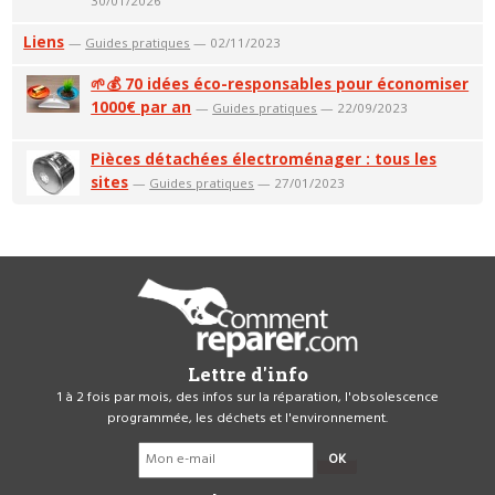
30/01/2026
Liens
—
Guides pratiques
— 02/11/2023
🌱💰 70 idées éco-responsables pour économiser
1000€ par an
—
Guides pratiques
— 22/09/2023
Pièces détachées électroménager : tous les
sites
—
Guides pratiques
— 27/01/2023
Lettre d'info
1 à 2 fois par mois, des infos sur la réparation, l'obsolescence
programmée, les déchets et l'environnement.
OK