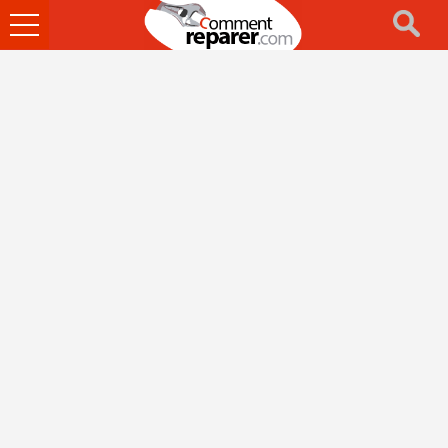
Ouvrir
le
menu