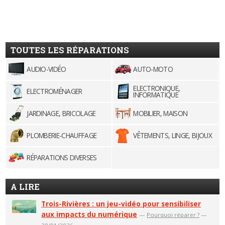
TOUTES LES RÉPARATIONS
AUDIO-VIDÉO
AUTO-MOTO
ELECTRONIQUE,
ELECTROMÉNAGER
INFORMATIQUE
JARDINAGE, BRICOLAGE
MOBILIER, MAISON
PLOMBERIE-CHAUFFAGE
VÊTEMENTS, LINGE, BIJOUX
RÉPARATIONS DIVERSES
A LIRE
Trois-Rivières : un jeu-vidéo pour sensibiliser
aux impacts du numérique
—
Pourquoi réparer ?
—