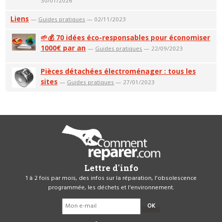
30/01/2026
Liens
—
Guides pratiques
— 02/11/2023
🌱💰 70 idées éco-responsables pour économiser
1000€ par an
—
Guides pratiques
— 22/09/2023
Pièces détachées électroménager : tous les
sites
—
Guides pratiques
— 27/01/2023
Lettre d'info
1 à 2 fois par mois, des infos sur la réparation, l'obsolescence
programmée, les déchets et l'environnement.
OK