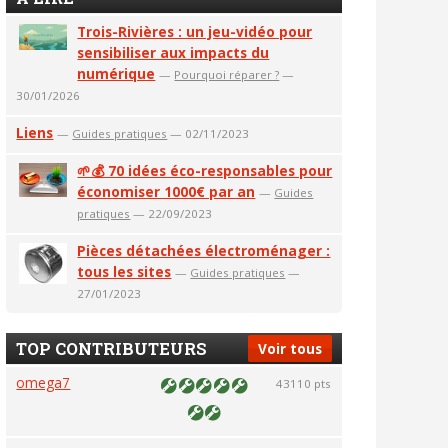
Trois-Rivières : un jeu-vidéo pour
sensibiliser aux impacts du
numérique
—
Pourquoi réparer ?
—
30/01/2026
Liens
—
Guides pratiques
— 02/11/2023
🌱💰 70 idées éco-responsables pour
économiser 1000€ par an
—
Guides
pratiques
— 22/09/2023
Pièces détachées électroménager :
tous les sites
—
Guides pratiques
—
27/01/2023
TOP CONTRIBUTEURS
Voir tous
omega7
43110 pts