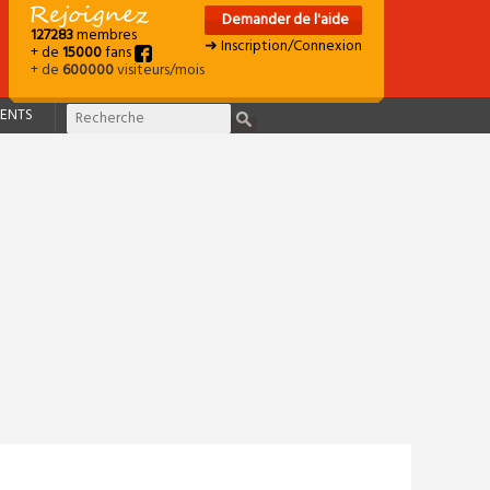
Demander de l'aide
127283
membres
➜ Inscription/Connexion
+ de
15000
fans
+ de
600000
visiteurs/mois
ENTS