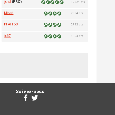
jchd
(PRO)
12224 pts
Micad
2884 pts
PFAFF59
2792 pts
jc67
1554 pts
Suivez-nous