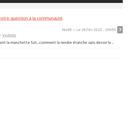
otre question à la communauté
7
Nis98 — Le 26 Fév 2020 - 05h50
>
Vedette
nt la manchette fuit....comment la rendre étanche sans devoir la ...