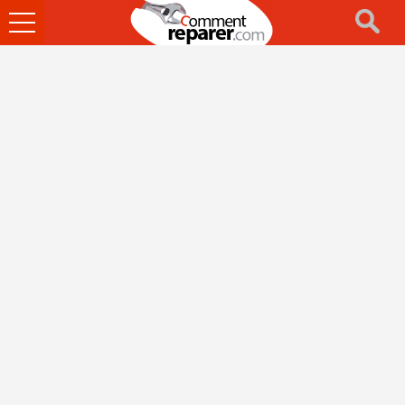
Ouvrir
le
menu