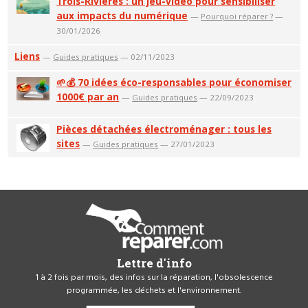
Trois-Rivières : un jeu-vidéo pour sensibiliser
aux impacts du numérique
—
Pourquoi réparer ?
—
30/01/2026
Liens
—
Guides pratiques
— 02/11/2023
🌱💰 70 idées éco-responsables pour économiser
1000€ par an
—
Guides pratiques
— 22/09/2023
Pièces détachées électroménager : tous les
sites
—
Guides pratiques
— 27/01/2023
Lettre d'info
1 à 2 fois par mois, des infos sur la réparation, l'obsolescence
programmée, les déchets et l'environnement.