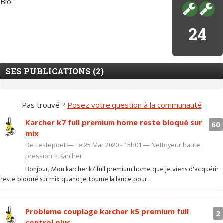
Bio :
24
SES PUBLICATIONS (2)
Pas trouvé ?
Posez votre question à la communauté
Karcher k7 full premium home reste bloqué sur
60
mix
De : estepoet — Le 25 Mar 2020 - 15h01 —
Nettoyeur haute
pression
>
Kärcher
Bonjour, Mon karcher k7 full premium home que je viens d'acquérir
reste bloqué sur mix quand je tourne la lance pour ...
Probleme couplage karcher k5 premium full
2
control plus