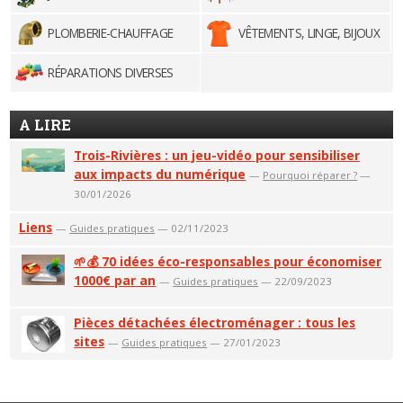
PLOMBERIE-CHAUFFAGE
VÊTEMENTS, LINGE, BIJOUX
RÉPARATIONS DIVERSES
A LIRE
Trois-Rivières : un jeu-vidéo pour sensibiliser
aux impacts du numérique
—
Pourquoi réparer ?
—
30/01/2026
Liens
—
Guides pratiques
— 02/11/2023
🌱💰 70 idées éco-responsables pour économiser
1000€ par an
—
Guides pratiques
— 22/09/2023
Pièces détachées électroménager : tous les
sites
—
Guides pratiques
— 27/01/2023