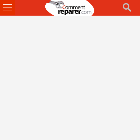
Ouvrir
le
menu