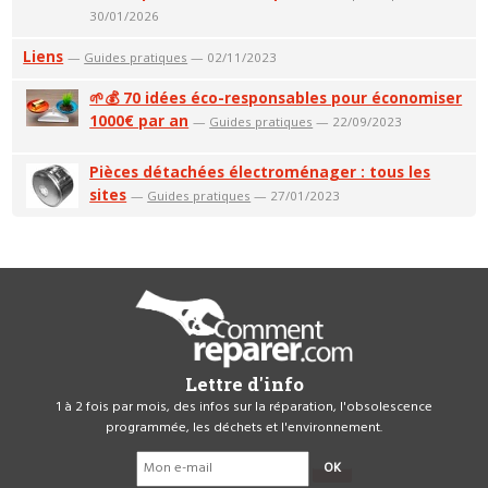
30/01/2026
Liens
—
Guides pratiques
— 02/11/2023
🌱💰 70 idées éco-responsables pour économiser
1000€ par an
—
Guides pratiques
— 22/09/2023
Pièces détachées électroménager : tous les
sites
—
Guides pratiques
— 27/01/2023
Lettre d'info
1 à 2 fois par mois, des infos sur la réparation, l'obsolescence
programmée, les déchets et l'environnement.
OK