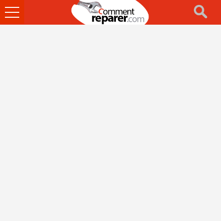
Ouvrir
le
menu